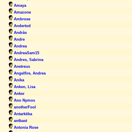
Amaya
Amazone
Ambrose
Andertod
Andràs
Andre
Andrea
AndreaSam15
Andres, Sabrina
Anetreus
Angelfire, Andrea
Anika
Anken, Lisa
Anker
Ano Nymos
anotherFool
Antarktika
antbast
Antonia Rose