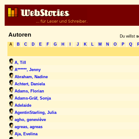
Autoren
Du willst
s
A
B
C
D
E
F
G
H
I
J
K
L
M
N
O
P
Q
A, Till
A******, Jenny
Abraham, Nadine
Achtert, Daniela
Adams, Florian
Adams-Gräf, Sonja
Adelaide
AgentinStarling, Julia
agho, geneviève
agreas, agreas
Aja, Evelina