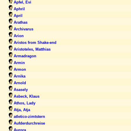
Apfel, Evi
Aphril
April
Arathas
Archivarus
Arion
Aristos from Shake-end
Aristoteles, Matthias
Armadragon
Armin
Armon
Arnika
Arnold
Asasely
Asbeck, Klaus
Athos, Lady
Atja, Atja
atletico-zimtstern
Aufderdurchreise
Aurora