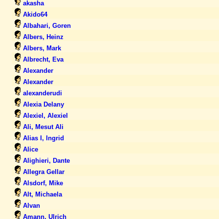
akasha
Akido64
Albahari, Goren
Albers, Heinz
Albers, Mark
Albrecht, Eva
Alexander
Alexander
alexanderudi
Alexia Delany
Alexiel, Alexiel
Ali, Mesut Ali
Alias I, Ingrid
Alice
Alighieri, Dante
Allegra Gellar
Alsdorf, Mike
Alt, Michaela
Alvan
Amann, Ulrich