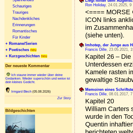
Liegt hinter dem Augensch
Ron Holiday
, 24.01.2025, 9
Schauriges
<==== MORSE G
Trauriges
ICON links ankli
Nachdenkliches
Erinnerungen
im Zusammenhang
Romantisches
(siehe unten).
Für Kinder
+ Romane/Serien
Imhotep, der Junge aus He
Francis Dille
, 23.05.2021, 1
+ Poetisches
neu
Kapitel 26 – Die
+ Kurzgeschichten
neu
Unterdessen erz
Der neueste Kommentar
Kamele rasten i
Ich staune immer wieder über deine
gewaltige Staubw
Gedanken. Wieder superschön und weise ist
dein kleines Gedicht.
Memoiren eines Schriftstel
Irmgard Blech
(05.08.2026)
Francis Dille
, 08.01.2017, 7
Zur Story
Kapitel 20
William Carters 
Bildgeschichten
wurde in den Tod
Quentin inhaftier
berichteten welt