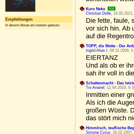
Kuro Neko
506
Christian Dolle
, 18.05.2021,
Die fette, faule
Empfehlungen
In diesem Monat am meisten gelesen:
vor sich hin. Ab
auf die Regentro
TOPP, die Wette - Der Anf
Ingrid Alias I
, 08.11.2009, 5
EIERTANZ
Und als ob er ihr
sah ihr voll in d
Schattenmacht - Das letzte
Tis-Anariel
, 12.04.2010, 8 S
Inmitten einer 
Als ich die Auge
großen Wüste. D
das stört mich ni
Himmlisch, teuflische Be
Simone Cyrus
, 26.02.2007,