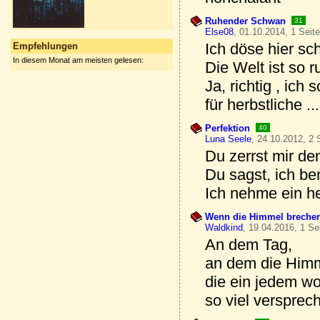
Ruhender Schwan
31
Else08
, 01.10.2014, 1 Seit
Ich döse hier sc
Empfehlungen
In diesem Monat am meisten gelesen:
Die Welt ist so ru
Ja, richtig , ich
für herbstliche ...
Perfektion
40
Luna Seele
, 24.10.2012, 2 
Du zerrst mir de
Du sagst, ich be
Ich nehme ein he
Wenn die Himmel breche
Waldkind
, 19.04.2016, 1 Se
An dem Tag,
an dem die Himm
die ein jedem wo
so viel versprec