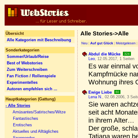
Alle Stories->Alle
Übersicht
Alle Kategorien mit Beschreibung
Neu
|
Auf gut Glück
|
Meistgelesen
Sonderkategorien
Abdul die Mücke
324
Sommer/Urlaub/Reise
Leo
, 12.05.2017, 1 Seiten
Best of Webstories
Es war einmal vo
Zum Weiterschreiben
Kampfmücke namen
Fan Fiction / Rollenspiele
Wohnung ihres Op
Experimentelles
Autoren empfehlen sich ...
Ewige Liebe
60
Lena N.
, 02.08.2006, 3 Sei
Hauptkategorien (Gattung)
Sie waren achtze
- Alle Stories
seit acht Monate
Amüsantes/Satirisches/Witze
Fantastisches
in ihrem Alter…
Erotisches
Der große, schla
Aktuelles und Alltägliches
Tatjana waren b
Spannendes