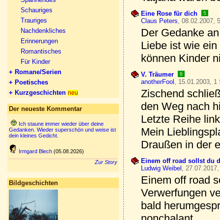
Schauriges
Eine Rose für dich
5
Trauriges
Claus Peters
, 08.02.2007, 
Der Gedanke an d
Nachdenkliches
Erinnerungen
Liebe ist wie ei
Romantisches
können Kinder n
Für Kinder
+ Romane/Serien
V. Träumer
8
anotherFool
, 15.01.2003, 1
+ Poetisches
Zischend schließ
+ Kurzgeschichten
neu
den Weg nach hi
Der neueste Kommentar
Letzte Reihe link
Ich staune immer wieder über deine
Mein Lieblingspl
Gedanken. Wieder superschön und weise ist
dein kleines Gedicht.
Draußen in der 
Irmgard Blech
(05.08.2026)
Einem off road sollst du 
Zur Story
Ludwig Weibel
, 27.07.2017,
Einem off road s
Bildgeschichten
Verwerfungen ver
bald herumgespr
nonchalant