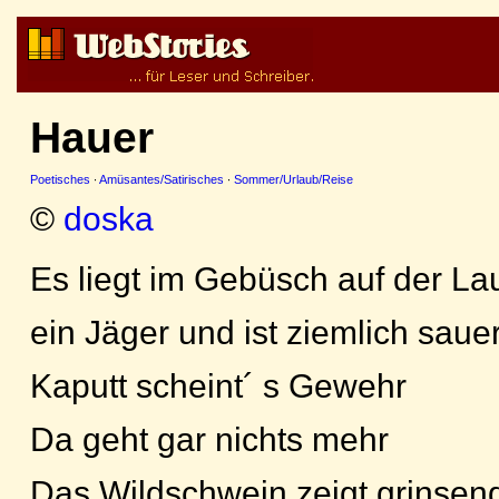
Hauer
Poetisches
·
Amüsantes/Satirisches
·
Sommer/Urlaub/Reise
©
doska
Es liegt im Gebüsch auf der La
ein Jäger und ist ziemlich sauer
Kaputt scheint´ s Gewehr
Da geht gar nichts mehr
Das Wildschwein zeigt grinsen