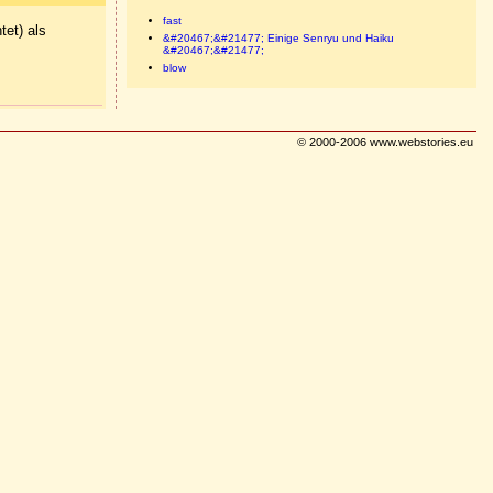
fast
tet) als
&#20467;&#21477; Einige Senryu und Haiku
&#20467;&#21477;
blow
© 2000-2006 www.webstories.eu