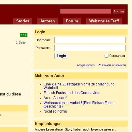
Stories
Autoren
Forum
Webstories Treff
Login
149
Username:
1 Seiten
Passwort:
Permanent
Registrieren
·
Passwort anfordern
Mehr vom Autor
Eine kleine Zusatzgeschichte zu : Macht und
Wahrheit
Fletsch Fuchs und das Coronavirus
nnst du diese
Ach....Aaaach!
Weihnachten ist vorbei ! (Eine Fletsch Fuchs
Geschichte)
Nicht so richtig
n.
Empfehlungen
Andere Leser dieser Story haben auch folgende gelesen: