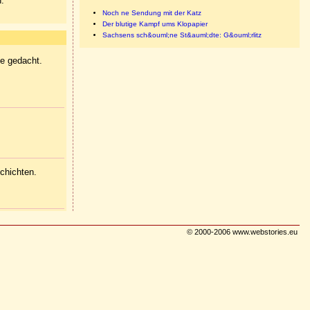
n.
Noch ne Sendung mit der Katz
Der blutige Kampf ums Klopapier
Sachsens sch&ouml;ne St&auml;dte: G&ouml;rlitz
ie gedacht.
chichten.
© 2000-2006 www.webstories.eu