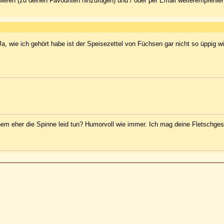
ieren (zu deinen Favouriten hinzufügen) und / oder per Email weiterempfehle
a, wie ich gehört habe ist der Speisezettel von Füchsen gar nicht so üppig w
nem eher die Spinne leid tun? Humorvoll wie immer. Ich mag deine Fletschges