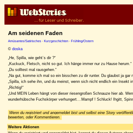
Am seidenen Faden
Amüsantes/Satirisches
·
Kurzgeschichten
·
Frühling/Ostern
©
doska
„He, Spilla, wie geht`s dir ?“
„Kuckuck, Fletsch, nicht so gut. Ich hänge immer nur zu Hause herum.“
„Du solltest mal rausgehen.“
„Na gut, komme ich mal so ein bisschen zu dir runter. Du glaubst ja gar
„Spilla, ich sehe ihn, und du meinst, wenn sich nicht endlich ein Insekt i
„Richtig!“
„Und MEIN Leben hängt von dieser riesengroßen Schnauze hier ab. Wenn i
wunderhübsche Fuchskörper verhungert....Mampf ! Schluck! Ihgitt, Spinn
Wenn du registriert und angemeldet bist und selbst eine Story veröffentl
bewerten, oder Kommentieren.
Weitere Aktionen