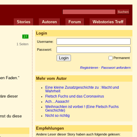
Stories
Autoren
Forum
Webstories Treff
Login
27
Username:
1 Seiten
Passwort:
Permanent
Registrieren
·
Passwort anfordern
nen Faden.“
Mehr vom Autor
Eine kleine Zusatzgeschichte zu : Macht und
Wahrheit
äre dieser
Fletsch Fuchs und das Coronavirus
Ach....Aaaach!
Weihnachten ist vorbei ! (Eine Fletsch Fuchs
Geschichte)
nnst du diese
Nicht so richtig
Empfehlungen
Andere Leser dieser Story haben auch folgende gelesen: