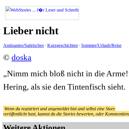
Lieber nicht
Amüsantes/Satirisches
·
Kurzgeschichten
·
Sommer/Urlaub/Reise
©
doska
„Nimm mich bloß nicht in die Arme!
Hering, als sie den Tintenfisch sieht.
Wenn du registriert und angemeldet bist und selbst eine Story
veröffentlicht hast, kannst du die Stories bewerten, oder Kommentier
Weitere Aktionen