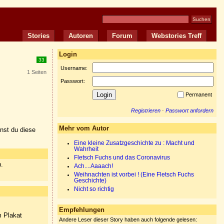
Stories
Autoren
Forum
Webstories Treff
Login
33
Username:
1 Seiten
Passwort:
Permanent
Registrieren
·
Passwort anfordern
Mehr vom Autor
nnst du diese
Eine kleine Zusatzgeschichte zu : Macht und
Wahrheit
Fletsch Fuchs und das Coronavirus
n.
Ach....Aaaach!
Weihnachten ist vorbei ! (Eine Fletsch Fuchs
Geschichte)
Nicht so richtig
Empfehlungen
m Plakat
Andere Leser dieser Story haben auch folgende gelesen: