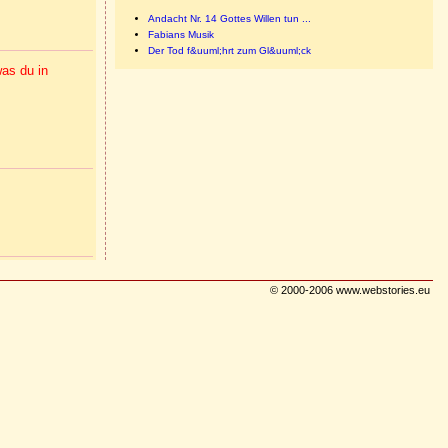
Andacht Nr. 14 Gottes Willen tun ...
Fabians Musik
Der Tod f&uuml;hrt zum Gl&uuml;ck
was du in
© 2000-2006 www.webstories.eu