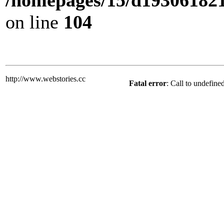
/homepages/15/d193061821/
on line
104
http://www.webstories.cc
Fatal error
: Call to undefine