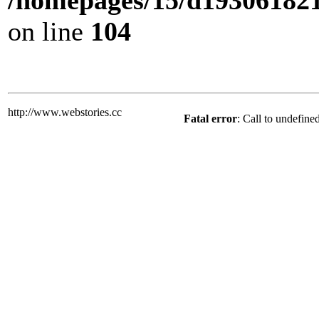
/homepages/15/d193061821/
on line
104
http://www.webstories.cc
Fatal error
: Call to undefine