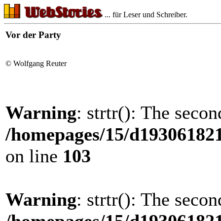
... für Leser und Schreiber.
Vor der Party
© Wolfgang Reuter
Warning
: strtr(): The seco
/homepages/15/d193061821/
on line
103
Warning
: strtr(): The seco