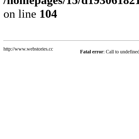
/homepages/15/d193061821/
on line
104
http://www.webstories.cc
Fatal error
: Call to undefine