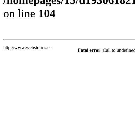
/homepages/15/d193061821/
on line
104
http://www.webstories.cc
Fatal error
: Call to undefine