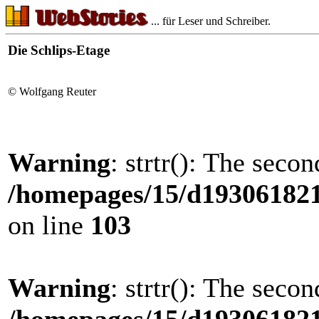
... für Leser und Schreiber.
Die Schlips-Etage
© Wolfgang Reuter
Warning
: strtr(): The seco
/homepages/15/d193061821/
on line
103
Warning
: strtr(): The seco