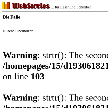
... für Leser und Schreiber.
Die Falle
© René Oberholzer
Warning
: strtr(): The seco
/homepages/15/d193061821/
on line
103
Warning
: strtr(): The seco