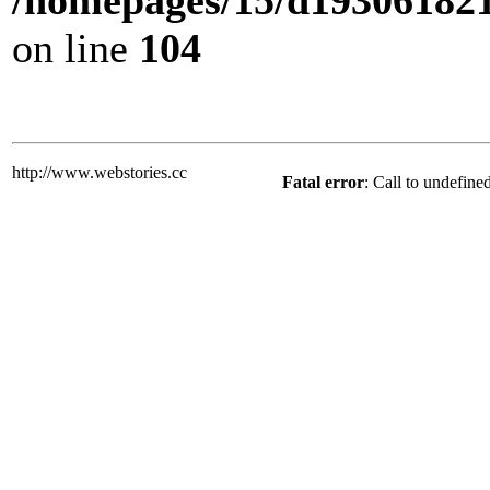
/homepages/15/d193061821/
on line
104
http://www.webstories.cc
Fatal error
: Call to undefine