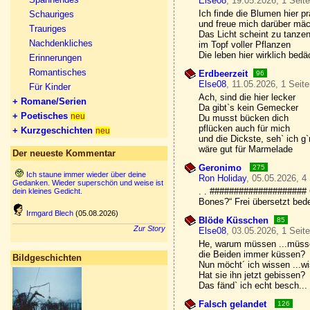
Else08
, 19.05.2026, 1 Seit
Ich finde die Blumen hier pr
Schauriges
und freue mich darüber mäc
Trauriges
Das Licht scheint zu tanze
Nachdenkliches
im Topf voller Pflanzen
Die leben hier wirklich bedä
Erinnerungen
Romantisches
Erdbeerzeit
96
Else08
, 11.05.2026, 1 Seit
Für Kinder
Ach, sind die hier lecker
+ Romane/Serien
Da gibt`s kein Gemecker
+ Poetisches
neu
Du musst bücken dich
pflücken auch für mich
+ Kurzgeschichten
neu
und die Dickste, seh` ich g`
wäre gut für Marmelade
Der neueste Kommentar
Geronimo
275
Ich staune immer wieder über deine
Ron Holiday
, 05.05.2026, 4
Gedanken. Wieder superschön und weise ist
. . #################### 
dein kleines Gedicht.
Bones?“ Frei übersetzt bed
Irmgard Blech
(05.08.2026)
Blöde Küsschen
85
Zur Story
Else08
, 03.05.2026, 1 Seit
He, warum müssen ...müss
die Beiden immer küssen?
Bildgeschichten
Nun möcht´ ich wissen ...w
Hat sie ihn jetzt gebissen?
Das fänd` ich echt besch...
Falsch gelandet
126