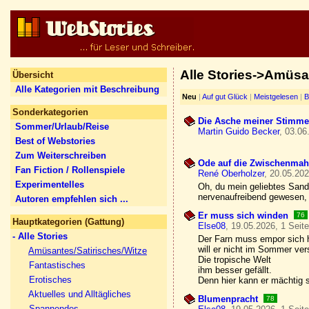
Alle Stories->Amüsa
Übersicht
Alle Kategorien mit Beschreibung
Neu
|
Auf gut Glück
|
Meistgelesen
|
B
Sonderkategorien
Die Asche meiner Stimme
Sommer/Urlaub/Reise
Martin Guido Becker
, 03.06
Best of Webstories
Zum Weiterschreiben
Ode auf die Zwischenmahl
Fan Fiction / Rollenspiele
René Oberholzer
, 20.05.202
Experimentelles
Oh, du mein geliebtes Sandw
nervenaufreibend gewesen, m
Autoren empfehlen sich ...
Er muss sich winden
76
Hauptkategorien (Gattung)
Else08
, 19.05.2026, 1 Seit
- Alle Stories
Der Farn muss empor sich h
will er nicht im Sommer ve
Amüsantes/Satirisches/Witze
Die tropische Welt
Fantastisches
ihm besser gefällt.
Erotisches
Denn hier kann er mächtig 
Aktuelles und Alltägliches
Blumenpracht
78
Spannendes