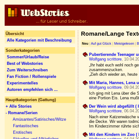
Romane/Lange Text
Übersicht
Alle Kategorien mit Beschreibung
Neu
|
Auf gut Glück
|
Meistgelesen
|
B
Sonderkategorien
Pubertierende Teenager u
Sommer/Urlaub/Reise
Wolfgang scrittore
, 10.04.2
Best of Webstories
„Ihr habt euch wohl noch ge
zusammenzucken.
Zum Weiterschreiben
„Zieh dich wieder an, heute
Fan Fiction / Rollenspiele
Mit Maria, Hannes, Lena 
Experimentelles
Wolfgang scrittore
, 09.04.2
Autoren empfehlen sich ...
Ich ging mit Lena über die 
eine Portion Eis. Lena mußt
Hauptkategorien (Gattung)
+ Alle Stories
Der Wein wird abgefüllt (
Wolfgang scrittore
, 06.04.2
- Romane/Serien
Nach einer Katzenwäsche ve
Amüsantes/Satirisches/Witze
die Decke. Wir waren todm
Fantastisches
Im Kinderzimmer rührte sic
Erotisches
Mit den Kindern im Zoo (
Aktuelles und Alltägliches