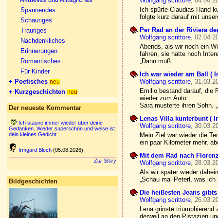
Wolfgang scrittore
, 04.04.2
Ich spürte Claudias Hand ku
Spannendes
folgte kurz darauf mit uns
Schauriges
Per Rad an der Riviera de
Trauriges
Wolfgang scrittore
, 02.04.2
Nachdenkliches
Abends, als wir noch ein W
Erinnerungen
fahren, sie hätte noch Inte
Romantisches
„Dann muß
Für Kinder
Ich war wieder am Ball ( 
+ Poetisches
Wolfgang scrittore
, 31.03.2
neu
Emilio bestand darauf, die 
+ Kurzgeschichten
neu
wieder zum Auto.
Sara musterte ihren Sohn. „S
Der neueste Kommentar
Lenas Villa kunterbunt ( 
Ich staune immer wieder über deine
Wolfgang scrittore
, 30.03.2
Gedanken. Wieder superschön und weise ist
dein kleines Gedicht.
Mein Ziel war wieder die Te
ein paar Kilometer mehr, abe
Irmgard Blech
(05.08.2026)
Mit dem Rad nach Florenz
Zur Story
Wolfgang scrittore
, 28.03.2
Als wir später wieder dahe
„Schau mal Peterl, was ic
Bildgeschichten
Die heißesten Jeans gibts
Wolfgang scrittore
, 26.03.2
Lena grinste triumphierend
derweil an den Pistazien un