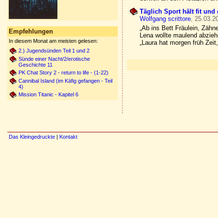
Täglich Sport hält fit un
Wolfgang scrittore
, 25.03.2
„Ab ins Bett Fräulein, Zähn
Empfehlungen
Lena wollte maulend abzie
In diesem Monat am meisten gelesen:
„Laura hat morgen früh Zeit,
2.) Jugendsünden Teil 1 und 2
Sünde einer Nacht/2/erotische
Geschichte 11
PK Chat Story 2 - return to life - (1-22)
Cannibal Island (im Käfig gefangen - Teil
4)
Mission Titanic - Kapitel 6
Das Kleingedruckte
|
Kontakt