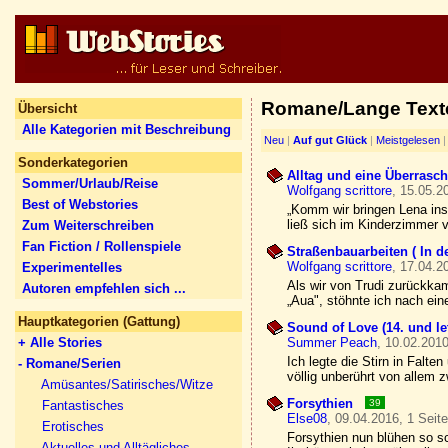
Romane/Lange Text
Übersicht
Alle Kategorien mit Beschreibung
Neu
|
Auf gut Glück
|
Meistgelesen
Sonderkategorien
Alltag und eine Überrasch
Sommer/Urlaub/Reise
Wolfgang scrittore
, 15.05.2
Best of Webstories
„Komm wir bringen Lena ins
ließ sich im Kinderzimmer 
Zum Weiterschreiben
Fan Fiction / Rollenspiele
Straßenbauarbeiten ( In 
Wolfgang scrittore
, 17.04.2
Experimentelles
Als wir von Trudi zurückkam
Autoren empfehlen sich ...
„Aua", stöhnte ich nach eine
Hauptkategorien (Gattung)
Sound of Love (14. und let
+ Alle Stories
Summer Peach
, 10.02.2010
Ich legte die Stirn in Falt
- Romane/Serien
völlig unberührt von allem 
Amüsantes/Satirisches/Witze
Forsythien
39
Fantastisches
Else08
, 09.04.2016, 1 Seit
Erotisches
Forsythien nun blühen so s
Aktuelles und Alltägliches