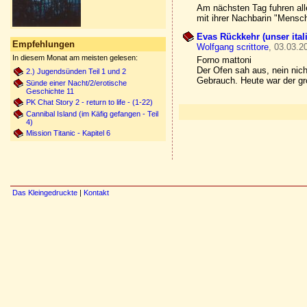
Am nächsten Tag fuhren alle
mit ihrer Nachbarin "Mensch
Evas Rückkehr (unser ital
Empfehlungen
Wolfgang scrittore
, 03.03.2
In diesem Monat am meisten gelesen:
Forno mattoni
Der Ofen sah aus, nein nich
2.) Jugendsünden Teil 1 und 2
Gebrauch. Heute war der gr
Sünde einer Nacht/2/erotische
Geschichte 11
PK Chat Story 2 - return to life - (1-22)
Cannibal Island (im Käfig gefangen - Teil
4)
Mission Titanic - Kapitel 6
Das Kleingedruckte
|
Kontakt