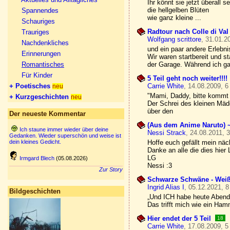
Ihr könnt sie jetzt überall s
die hellgelben Blüten
Spannendes
wie ganz kleine ...
Schauriges
Radtour nach Colle di Val
Trauriges
Wolfgang scrittore
, 31.01.2
Nachdenkliches
und ein paar andere Erlebn
Erinnerungen
Wir waren startbereit und s
Romantisches
der Garage. Während ich ga
Für Kinder
5 Teil geht noch weiter!!!!
+ Poetisches
Carrie White
, 14.08.2009, 6
neu
"Mami, Daddy, bitte kommt sc
+ Kurzgeschichten
neu
Der Schrei des kleinen Mäd
über den
Der neueste Kommentar
(Aus dem Anime Naruto) ~
Ich staune immer wieder über deine
Nessi Strack
, 24.08.2011, 
Gedanken. Wieder superschön und weise ist
dein kleines Gedicht.
Hoffe euch gefällt mein nä
Danke an alle die dies hier
LG
Irmgard Blech
(05.08.2026)
Nessi :3
Zur Story
Schwarze Schwäne - Wei
Ingrid Alias I
, 05.12.2021, 8
Bildgeschichten
„Und ICH habe heute Abend 
Das trifft mich wie ein Hamm
Hier endet der 5 Teil
18
Carrie White
, 17.08.2009, 5