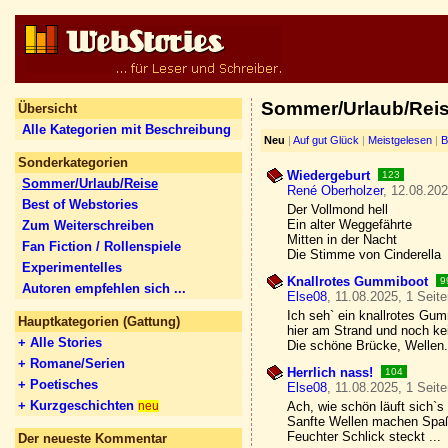
Sommer/Urlaub/Reis
Übersicht
Alle Kategorien mit Beschreibung
Neu
|
Auf gut Glück
|
Meistgelesen
|
B
Sonderkategorien
Wiedergeburt
123
Sommer/Urlaub/Reise
René Oberholzer
, 12.08.202
Best of Webstories
Der Vollmond hell
Ein alter Weggefährte
Zum Weiterschreiben
Mitten in der Nacht
Fan Fiction / Rollenspiele
Die Stimme von Cinderella
Experimentelles
Knallrotes Gummiboot
9
Autoren empfehlen sich ...
Else08
, 11.08.2025, 1 Seit
Ich seh` ein knallrotes Gu
Hauptkategorien (Gattung)
hier am Strand und noch ke
+ Alle Stories
Die schöne Brücke, Wellen.
+ Romane/Serien
Herrlich nass!
104
+ Poetisches
Else08
, 11.08.2025, 1 Seit
+ Kurzgeschichten
Ach, wie schön läuft sich`s
neu
Sanfte Wellen machen Spa
Feuchter Schlick steckt ...
Der neueste Kommentar