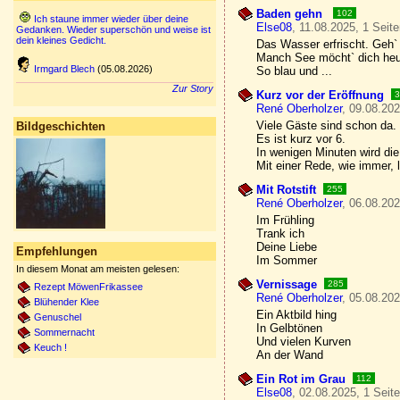
Baden gehn
102
Ich staune immer wieder über deine
Else08
, 11.08.2025, 1 Seit
Gedanken. Wieder superschön und weise ist
dein kleines Gedicht.
Das Wasser erfrischt. Geh`
Manch See möcht` dich heu
Irmgard Blech
(05.08.2026)
So blau und ...
Zur Story
Kurz vor der Eröffnung
3
René Oberholzer
, 09.08.202
Viele Gäste sind schon da.
Bildgeschichten
Es ist kurz vor 6.
In wenigen Minuten wird die 
Mit einer Rede, wie immer, l
Mit Rotstift
255
René Oberholzer
, 06.08.202
Im Frühling
Trank ich
Deine Liebe
Empfehlungen
Im Sommer
In diesem Monat am meisten gelesen:
Vernissage
285
Rezept MöwenFrikassee
René Oberholzer
, 05.08.202
Blühender Klee
Ein Aktbild hing
Genuschel
In Gelbtönen
Sommernacht
Und vielen Kurven
Keuch !
An der Wand
Ein Rot im Grau
112
Else08
, 02.08.2025, 1 Seit