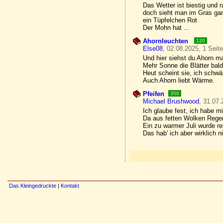
Das Wetter ist biestig und r
doch sieht man im Gras ga
ein Tüpfelchen Rot
Der Mohn hat ...
Ahornleuchten
120
Else08
, 02.08.2025, 1 Seit
Und hier siehst du Ahorn ma
Mehr Sonne die Blätter bal
Heut scheint sie, ich schw
Auch Ahorn liebt Wärme.
Pfeifen
350
Michael Brushwood
, 31.07.
Ich glaube fest, ich habe m
Da aus fetten Wolken Regen
Ein zu warmer Juli wurde r
Das hab' ich aber wirklich ni
Das Kleingedruckte
|
Kontakt