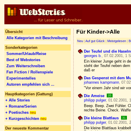
Für Kinder->Alle
Übersicht
Alle Kategorien mit Beschreibung
Neu
|
Auf gut Glück
|
Meistgelesen
|
B
Sonderkategorien
Der Teufel und die Hasel
Sommer/Urlaub/Reise
georges b.
, 07.02.2001, 1 S
Best of Webstories
Ein kleiner Junge geht in d
steht der Teufel neben dem 
Zum Weiterschreiben
daß er
Fan Fiction / Rollenspiele
Das Gespenst mit dem M
Experimentelles
johannes kampmann
, 07.02
Autoren empfehlen sich ...
"Vor einem Jahr sind wir vo
Hauptkategorien (Gattung)
Die Ameise
35
+ Alle Stories
philipp pulger
, 01.02.2001, 
Beep. Beep. Zwei Fühler. Che
+ Romane/Serien
rechte Beine. Check. Waf
+ Poetisches
neu
Die kleine Blattlaus
31
+ Kurzgeschichten
neu
philipp pulger
, 01.02.2001, 
Die kleine Blattlaus krabbel
Der neueste Kommentar