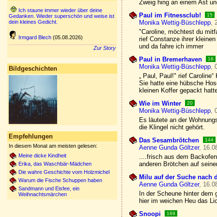
Zweig hing an einem Ast un
Ich staune immer wieder über deine
Paul im Fitnessclub!
15
Gedanken. Wieder superschön und weise ist
dein kleines Gedicht.
Monika Wettig-Büschlepp
, 
"Caroline, möchtest du mit
Irmgard Blech
(05.08.2026)
rief Constanze ihrer kleine
und da fahre ich immer
Zur Story
Paul in Bremerhaven
16
Monika Wettig-Büschlepp
, 
Bildgeschichten
„ Paul, Paul!" rief Carolin
Sie hatte eine hübsche Hos
kleinen Koffer gepackt hatt
Wie im Winter
20
Monika Wettig-Büschlepp
, 
Es läutete an der Wohnungs
die Klingel nicht gehört.
Empfehlungen
Das Sesambrötchen
144
In diesem Monat am meisten gelesen:
Aenne Gunda Göltzer
, 16.0
Meine dicke Kindheit
....frisch aus dem Backofe
anderen Brötchen auf seinen
Erika, das Waschbär-Mädchen
Die wahre Geschichte vom Holzmichel
Milu auf der Suche nach 
Warum die Fische Schuppen haben
Aenne Gunda Göltzer
, 16.0
Sandmann und Eisfee, ein
In der Scheune hinter dem 
Weihnachtsmärchen
hier im weichen Heu das Lich
Snoopi
169