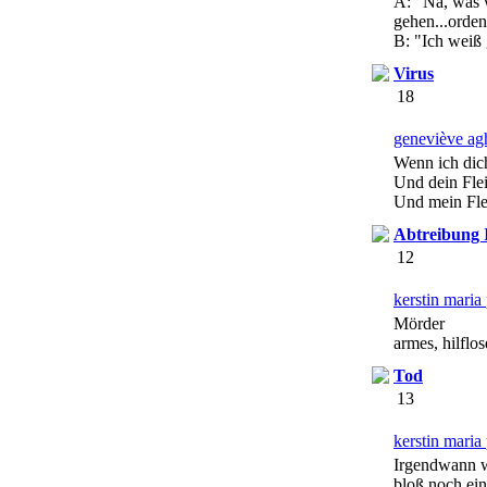
A: "Na, was w
gehen...orde
B: "Ich weiß 
Virus
18
geneviève ag
Wenn ich dic
Und dein Fle
Und mein Fle
Abtreibung 
12
kerstin mari
Mörder
armes, hilflo
Tod
13
kerstin mari
Irgendwann w
bloß noch ein