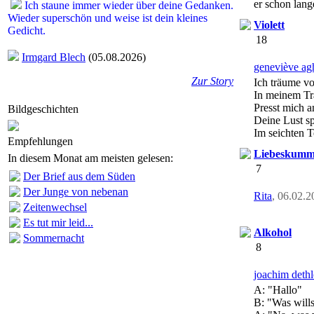
er schon lang
Ich staune immer wieder über deine Gedanken.
Wieder superschön und weise ist dein kleines
Violett
Gedicht.
18
Irmgard Blech
(05.08.2026)
geneviève ag
Zur Story
Ich träume vo
In meinem Tr
Presst mich a
Bildgeschichten
Deine Lust sp
Im seichten T
Empfehlungen
Liebeskumm
In diesem Monat am meisten gelesen:
7
Der Brief aus dem Süden
Der Junge von nebenan
Rita
, 06.02.2
Zeitenwechsel
Es tut mir leid...
Alkohol
Sommernacht
8
joachim dethl
A: "Hallo"
B: "Was will