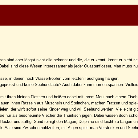
 sind aber längst nicht alle bekannt und die, die er kennt, kennt er nicht ric
Dabei sind diese Wesen interessanter als jeder Quastenflosser. Man muss nu
osse, in denen noch Wassertropfen vom letzten Tauchgang hängen.
gepresst und keine Seehundlaute? Auch dabei kann man entspannen. Vielleic
ich mit ihren kleinen Flossen und beißen dabei mit ihrem Maul nach einem Fisch
. Bauen ihnen Rasseln aus Muscheln und Steinchen, machen Fratzen und spiel
len, der wirft sofort seine Kinder weg und will Seehund werden. Vielleicht gi
ie nur als bescheuerte Viecher die Thunfisch jagen. Dabei wissen doch schon
ecker und saftig, Sand reinigt den Magen, Delphine sind leicht zu fangen un
ück, Aale sind Zwischenmahlzeiten, mit Algen spielt man Verstecken und See