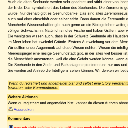
Auch die alten Seehunde werden sehr geachtet und stirbt einer von ihne
der Erde. Das symbolisiert das Leben des Seehundes. Die Zeremonie geh
wurde. Nur deshalb gibt es Seehundbänke. Das sind alles Zeremoniezus
auch mal einer einschläft oder selber stirbt. Dann dauert die Zeremonie e
Mancherlei Wissenschaftler gibt auch gerne an die Biologielehrer weite
völliger Schwachsinn. Natürlich sind es Fische und haben Gräten, aber
Die wenigsten wissen auch, dass in der Schweiz Seehunde als Haustier
im Meer leben hat zweierlei Gründe. Erstens Ausweichung vor dem Mensch
Wir sollten unser Augenmerk auf diese Wesen richten. Wesen die intellig
Meeresspiegel eine riesige Seehundstadt gibt, in der alles viel besser i
die Menschheit auszurotten, weil die eine Gefahr werden könnte, wenn au
Die Seehunde in den Zoo´s und Parkanlagen spionieren uns nur aus und w
Sie werden auf Anhieb die Intelligenz sehen können. Wir denken wir bet
Wenn du registriert und angemeldet bist und selbst eine Story veröffentl
bewerten, oder Kommentieren.
Weitere Aktionen
Wenn du registriert und angemeldet bist, kannst du diesen Autoren abonn
Ausdrucken
Kommentare
was mir nicht gefallen hat ich weiß immer noch nicht was seehunde