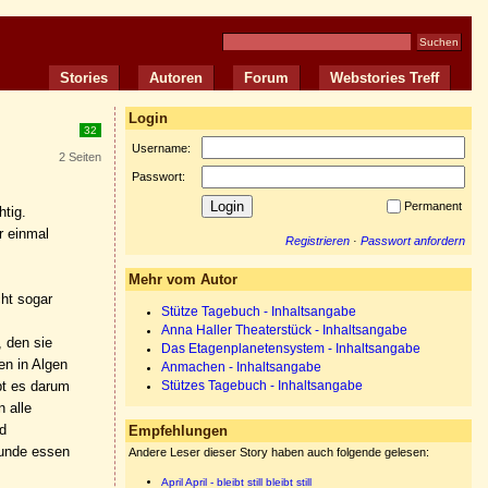
Stories
Autoren
Forum
Webstories Treff
Login
32
Username:
2 Seiten
Passwort:
Permanent
htig.
r einmal
Registrieren
·
Passwort anfordern
Mehr vom Autor
ht sogar
Stütze Tagebuch - Inhaltsangabe
Anna Haller Theaterstück - Inhaltsangabe
, den sie
Das Etagenplanetensystem - Inhaltsangabe
en in Algen
Anmachen - Inhaltsangabe
bt es darum
Stützes Tagebuch - Inhaltsangabe
 alle
d
Empfehlungen
hunde essen
Andere Leser dieser Story haben auch folgende gelesen:
April April - bleibt still bleibt still