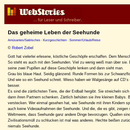
Das geheime Leben der Seehunde
Amüsantes/Satirisches
·
Kurzgeschichten
·
Sommer/Urlaub/Reise
©
Robert Zobel
Gott hat vielerlei erlesene, köstliche Geschöpfe erschaffen. Dem Menschen
So steht es auch mit den Seehunden. Viel zu wenig weiß man über sie. 
seine zwei Pupillen auf diese Geschöpfe lenken und dann sieht man.
Grau bis blaue Haut. Seidig glänzend. Runde Formen bis zur Schwanzfl
Und wie so ein Seehund schreit. Wieso haben wir Walgesänge auf CD´s 
besser.
Es sind die zärtlichsten Tiere, die der Erdball hergibt. Sie streicheln s
dann ihren Partnern schenken. Zärtlich behüten sie ihre kleinen Babys
verstecken. Wer einmal gesehen hat, wie Seehunde mit ihren Kindern spie
auch keine Videoaufnahmen der Seehunde. Und die, die es gibt, zeigen s
Weltmeere, dass Seehunde ganz andere Dinge bevorzugen. Quallen sind l
Zivilisationsmüll zu schlucken ist mal was anderes. Hechte beißen zur
niemals Seehunde.