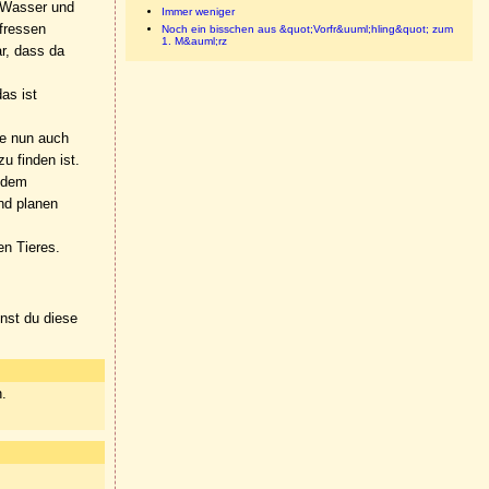
m Wasser und
Immer weniger
fressen
Noch ein bisschen aus &quot;Vorfr&uuml;hling&quot; zum
1. M&auml;rz
r, dass da
as ist
ie nun auch
u finden ist.
r dem
und planen
en Tieres.
nnst du diese
n.