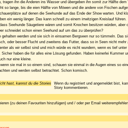
n, tragen ihn die Anderen ins Wasser und übergeben ihn somit zur Hälfte de
t so lange, bis die eien Hälfte von Möwen und die andere von Fischen aufge
chauerplätze auf denen die Seehunde auf das Ende der Show warten. Und kla
ben ein wenig länger. Das kann schnell zu einem irrwitzigen Kreislauf führen.
r, dass Seehunde Säugetiere wären und somit Knochen besitzen würden, aber d
 wer schneidet schon einen Seehund auf um das zu überprüfen?
e gehalten werden und sie sich in einsamen Bergseen nur so tümmeln. Das s
, oder besser Flucht und zweitens das Futter, dass so in Seen nicht mehr z
enter als wir selbst sind und mich würde es nicht wundern, wenn es tief unte
st. Sicher haben die für alles eine Lösung gefunden. Haben keinerlei Kummer 
ch nur eine kleine.
enn sie mal in so einem sind, schauen sie einmal in die Augen eines so ein
rachten und werden selbst betrachtet. Schon komisch.
icht hast, kannst du die Stories
Wenn du registriert und angemeldet bist, ka
Story kommentieren.
ieren (zu deinen Favouriten hinzufügen) und / oder per Email weiterempfehle
 essen