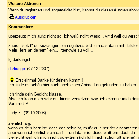
Weitere Aktionen
Wenn du registriert und angemeldet bist, kannst du diesen Autoren abonn
Ausdrucken
Kommentare
überzeugt mich auhc nicht so. ich weiß nciht wieso... vmtl weil du versch
zuerst "setzt" du sozusagen ein negatives bild, um das dann mit "bildlo
Mein Herz an deinem" ein... irgendwie zu voll...
lg darkangel
darkangel
(07.12.2007)
Erst einmal Danke für deinen Kommi!
Ich finde es schön hier auch noch einen Anime Fan gefunden zu haben.
Ich finde dein Gedicht klasse.
Also ich kann mich sehr gut hinein versetzen bzw. ich erkenne mich dari
Von mir 5P.
Judy K. (09.10.2003)
ziemlich arg.
wenn es dein herz ist, dass das schreibt, mußt du einer der einsamsten 
aber wenn ich ehrlich sein darf.... und dafür ist diese plattform doch da...
vielleicht weil ich mich nicht so extrem (ich fühl mich schon oft alleine) 