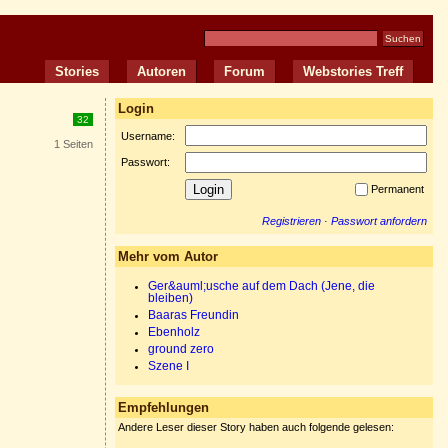
Stories
Autoren
Forum
Webstories Treff
Login
32
Username:
1 Seiten
Passwort:
Permanent
Registrieren
·
Passwort anfordern
Mehr vom Autor
Ger&auml;usche auf dem Dach (Jene, die
bleiben)
Baaras Freundin
Ebenholz
ground zero
Szene I
Empfehlungen
Andere Leser dieser Story haben auch folgende gelesen: