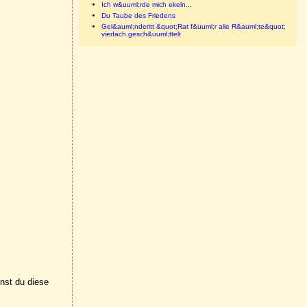
Ich w&uuml;rde mich ekeln...
Du Taube des Friedens
Gel&auml;nderitt &quot;Rat f&uuml;r alle R&auml;te&quot;
vierfach gesch&uuml;ttelt
nnst du diese