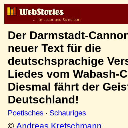
Der Darmstadt-Cannon
neuer Text für die
deutschsprachige Ver
Liedes vom Wabash-Ca
Diesmal fährt der Gei
Deutschland!
Poetisches
·
Schauriges
©
Andreas Kretschmann