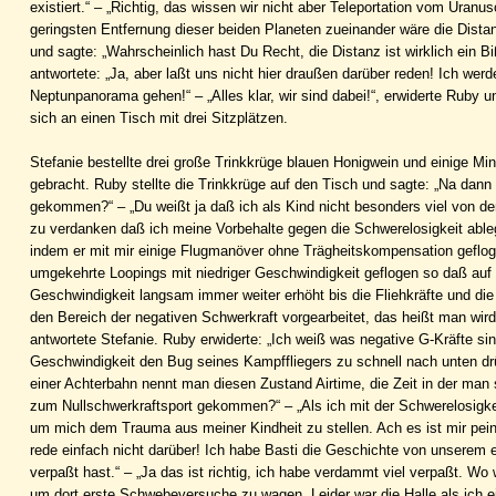
existiert.“ – „Richtig, das wissen wir nicht aber Teleportation vom Uranu
geringsten Entfernung dieser beiden Planeten zueinander wäre die Dista
und sagte: „Wahrscheinlich hast Du Recht, die Distanz ist wirklich ein B
antwortete: „Ja, aber laßt uns nicht hier draußen darüber reden! Ich we
Neptunpanorama gehen!“ – „Alles klar, wir sind dabei!“, erwiderte Ruby
sich an einen Tisch mit drei Sitzplätzen.
Stefanie bestellte drei große Trinkkrüge blauen Honigwein und einige M
gebracht. Ruby stellte die Trinkkrüge auf den Tisch und sagte: „Na dann
gekommen?“ – „Du weißt ja daß ich als Kind nicht besonders viel von de
zu verdanken daß ich meine Vorbehalte gegen die Schwerelosigkeit ableg
indem er mit mir einige Flugmanöver ohne Trägheitskompensation geflogen
umgekehrte Loopings mit niedriger Geschwindigkeit geflogen so daß auf 
Geschwindigkeit langsam immer weiter erhöht bis die Fliehkräfte und die
den Bereich der negativen Schwerkraft vorgearbeitet, das heißt man wir
antwortete Stefanie. Ruby erwiderte: „Ich weiß was negative G-Kräfte si
Geschwindigkeit den Bug seines Kampffliegers zu schnell nach unten drüc
einer Achterbahn nennt man diesen Zustand Airtime, die Zeit in der man 
zum Nullschwerkraftsport gekommen?“ – „Als ich mit der Schwerelosigkei
um mich dem Trauma aus meiner Kindheit zu stellen. Ach es ist mir peinl
rede einfach nicht darüber! Ich habe Basti die Geschichte von unserem e
verpaßt hast.“ – „Ja das ist richtig, ich habe verdammt viel verpaßt. Wo
um dort erste Schwebeversuche zu wagen. Leider war die Halle als ich ei