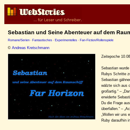
Sebastian und Seine Abenteuer auf dem Raums
Romane/Serien
·
Fantastisches
·
Experimentelles
·
Fan-Fiction/Rollenspiele
©
Andreas Kretschmann
Zeitepoche 10.08
Sebastian wurde 
Rubys Schritte z
Sebastian gähnen
wälzte sich aus d
großartig.“ – „D
erwiderte Sebast
Du die Frage aus
überfallen.“ – „A
„Wollen wir uns e
Ruby daraufhin 