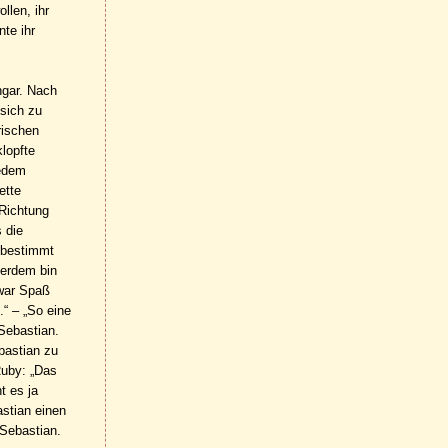
llen, ihr
te ihr
ngar. Nach
 sich zu
rischen
klopfte
jedem
ette
 Richtung
 die
r bestimmt
ßerdem bin
zwar Spaß
“ – „So eine
 Sebastian.
bastian zu
Ruby: „Das
t es ja
astian einen
 Sebastian.