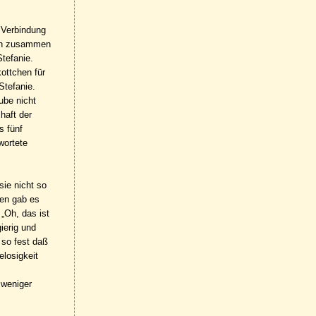
 Verbindung
doch zusammen
tefanie.
kottchen für
Stefanie.
ube nicht
haft der
s fünf
wortete
sie nicht so
ten gab es
 „Oh, das ist
ierig und
 so fest daß
losigkeit
 weniger