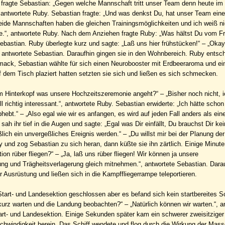
fragte Sebastian: „Gegen welche Mannschaft tritt unser Team denn heute im
, antwortete Ruby. Sebastian fragte: „Und was denkst Du, hat unser Team ein
ide Mannschaften haben die gleichen Trainingsmöglichkeiten und ich weiß nic
.“, antwortete Ruby. Nach dem Anziehen fragte Ruby: „Was hältst Du vom F
bastian. Ruby überlegte kurz und sagte: „Laß uns hier frühstücken!“ – „Okay
 antwortete Sebastian. Daraufhin gingen sie in den Wohnbereich. Ruby entsch
mack, Sebastian wählte für sich einen Neurobooster mit Erdbeeraroma und ei
dem Tisch plaziert hatten setzten sie sich und ließen es sich schmecken.
 Hinterkopf was unsere Hochzeitszeremonie angeht?“ – „Bisher noch nicht, i
l richtig interessant.“, antwortete Ruby. Sebastian erwiderte: „Ich hätte scho
ebt.“ – „Also egal wie wir es anfangen, es wird auf jeden Fall anders als ein
h ihr tief in die Augen und sagte: „Egal was Dir einfällt, Du brauchst Dir ke
lich ein unvergeßliches Ereignis werden.“ – „Du willst mir bei der Planung de
y und zog Sebastian zu sich heran, dann küßte sie ihn zärtlich. Einige Minute
on rüber fliegen?“ – „Ja, laß uns rüber fliegen! Wir können ja unsere
ng und Trägheitsverlagerung gleich mitnehmen.“, antwortete Sebastian. Dara
Ausrüstung und ließen sich in die Kampffliegerrampe teleportieren.
art- und Landesektion geschlossen aber es befand sich kein startbereites Sch
 kurz warten und die Landung beobachten?“ – „Natürlich können wir warten.“, a
rt- und Landesektion. Einige Sekunden später kam ein schwerer zweisitziger
chwindigkeit herein. Das Schiff wendete und flog durch die Wirkung der Mass