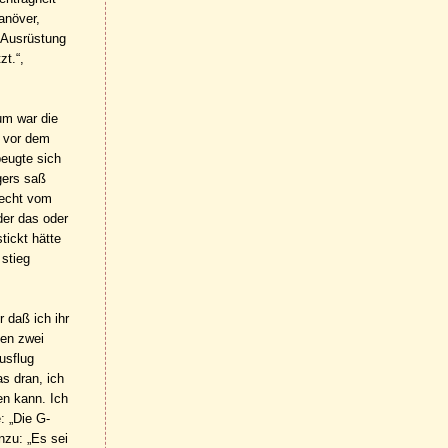
anöver,
 Ausrüstung
zt.“,
um war die
d vor dem
beugte sich
gers saß
lecht vom
der das oder
tickt hätte
 stieg
 daß ich ihr
len zwei
usflug
s dran, ich
en kann. Ich
: „Die G-
nzu: „Es sei