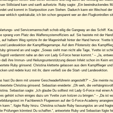
 zum Stillstand kam und sanft aufsetzte. Ruby sagte: „Ein beeindruckendes M
andet und kommt in Startposition zum Stehen. Dadurch kann ein Wechsel der
 war wirklich spektakulär, ich bin schon gespannt wer an den Flugkontrollen sit
 Wartungs- und Servicemannschaft schob eilig die Gangway an das Schiff. Ka
te sprang vom Platz des Waffensystemoffiziers auf. Sie hastete mit der Han
auf halbem Weg spritzte ihr der Mageninhalt hinter der Hand hervor. Yvette 
- und Landesektion der Kampffliegerrampe. Auf dem Pilotensitz des Kampfflie
Ruby grinsend an und sagte: „Sowas sieht man nicht alle Tage, Yvette ist sch
 Flugstil verdammt nahe an den von Lady G-Force heran kommt.“ – „Ja, entwe
e daß ihre Immun- und Heilungsunterstützung diesen Infekt schon im Keim ers
wortete Ruby grinsend. Christina kletterte gelassen aus dem Kampfflieger und
ken und redete kurz mit ihr, dann verließ sie die Start- und Landesektion.
as hast Du denn mit unserer Geschwaderführerin angestellt?“ – „Sie meinte nur
antwortete Christina grinsend. Sebastian erwiderte: „Oh weh, die verhängnisvol
istina. Sebastian sagte: „Ich glaube Du solltest mit Lady G-Force mal einen A
 es gehört schon einiges dazu um Yvette zum kotzen zu bringen.“ – „Da ist wa
Vorbildungstest im Fachbereich Flugwesen auf der G-Force-Academy arrangier
 kann.“, fügte Ruby hinzu. Christina schaute Ruby fassungslos an und fragte
e Prüfungen könntest Du schaffen.“, antwortete Ruby und Sebastian fügte hi