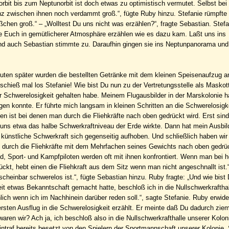
sorbit bis zum Neptunorbit ist doch etwas zu optimistisch vermutet. Selbst bei
nz zwischen ihnen noch verdammt groß.“, fügte Ruby hinzu. Stefanie rümpfte
ißchen groß.“ – „Wolltest Du uns nicht was erzählen?“, fragte Sebastian. Stefa
rde Euch in gemütlicherer Atmosphäre erzählen wie es dazu kam. Laßt uns ins
 und auch Sebastian stimmte zu. Daraufhin gingen sie ins Neptunpanorama und
inuten später wurden die bestellten Getränke mit dem kleinen Speisenaufzug a
 schieß mal los Stefanie! Wie bist Du nun zu der Vertretungsstelle als Masko
r Schwerelosigkeit gehalten habe. Meinem Flugausbilder in der Marskolonie h
en konnte. Er führte mich langsam in kleinen Schritten an die Schwerelosigk
 ist bei denen man durch die Fliehkräfte nach oben gedrückt wird. Erst sind
uns etwa das halbe Schwerkraftniveau der Erde wirkte. Dann hat mein Ausbil
 künstliche Schwerkraft sich gegenseitig aufhoben. Und schließlich haben wir
d durch die Fliehkräfte mit dem Mehrfachen seines Gewichts nach oben gedrüc
nd, Sport- und Kampfpiloten werden oft mit ihnen konfrontiert. Wenn man bei 
kt, hebt einen die Fliehkraft aus dem Sitz wenn man nicht angeschnallt ist.“
scheinbar schwerelos ist.“, fügte Sebastian hinzu. Ruby fragte: „Und wie bist
t etwas Bekanntschaft gemacht hatte, beschloß ich in die Nullschwerkraftha
ich wenn ich im Nachhinein darüber reden soll.“, sagte Stefanie. Ruby erwide
rsten Ausflug in die Schwerelosigkeit erzählt. Er meinte daß Du dadurch zieml
 waren wir? Ach ja, ich beschloß also in die Nullschwerkrafthalle unserer Kolo
ntraf bereits besetzt von den Spielern der Sportmannschaft unserer Kolonie. 