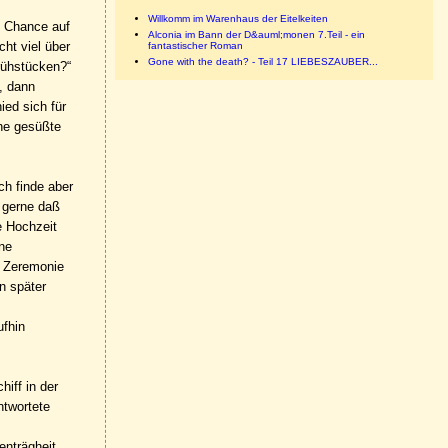
Willkomm im Warenhaus der Eitelkeiten
e Chance auf
Alconia im Bann der D&auml;monen 7.Teil - ein
ht viel über
fantastischer Roman
Gone with the death? - Teil 17 LIEBESZAUBER...
rühstücken?“
, dann
ied sich für
ne gesüßte
ch finde aber
n gerne daß
e Hochzeit
ine
r Zeremonie
n später
ufhin
iff in der
ntwortete
enträgheit