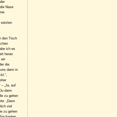
 der
 die Nase
nie
 setzten
n den Tisch
ttchen
abe ich es
eit heran
 wir
der die
 uns dann in
kt.“,
hoher
 – „Ja, auf
 Du dann
lle zu gehen
rte: „Dann
ich viel
nie zu gehen
Sie fragten