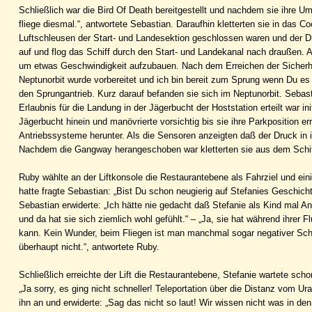
Schließlich war die Bird Of Death bereitgestellt und nachdem sie ihre U
fliege diesmal.“, antwortete Sebastian. Daraufhin kletterten sie in das 
Luftschleusen der Start- und Landesektion geschlossen waren und der Dr
auf und flog das Schiff durch den Start- und Landekanal nach draußen. 
um etwas Geschwindigkeit aufzubauen. Nach dem Erreichen der Sicherhe
Neptunorbit wurde vorbereitet und ich bin bereit zum Sprung wenn Du es b
den Sprungantrieb. Kurz darauf befanden sie sich im Neptunorbit. Sebast
Erlaubnis für die Landung in der Jägerbucht der Hoststation erteilt war i
Jägerbucht hinein und manövrierte vorsichtig bis sie ihre Parkposition er
Antriebssysteme herunter. Als die Sensoren anzeigten daß der Druck in 
Nachdem die Gangway herangeschoben war kletterten sie aus dem Schif
Ruby wählte an der Liftkonsole die Restaurantebene als Fahrziel und ei
hatte fragte Sebastian: „Bist Du schon neugierig auf Stefanies Geschich
Sebastian erwiderte: „Ich hätte nie gedacht daß Stefanie als Kind mal An
und da hat sie sich ziemlich wohl gefühlt.“ – „Ja, sie hat während ihre
kann. Kein Wunder, beim Fliegen ist man manchmal sogar negativer Schwe
überhaupt nicht.“, antwortete Ruby.
Schließlich erreichte der Lift die Restaurantebene, Stefanie wartete schon
„Ja sorry, es ging nicht schneller! Teleportation über die Distanz vom Ura
ihn an und erwiderte: „Sag das nicht so laut! Wir wissen nicht was in de