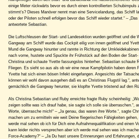
einige Meter rückwärts bevor es durch einen kontrollierten Schubimpuls
stimmt‘s? Dieses Manöver nennt man eine Servicelandung, das Schiff l
oder der Piloten schnell erfolgen bevor das Schiff wieder startet.“ – „Das
antwortete Sebastian.
Die Luftschleusen der Start- und Landesektion wurden geöffnet und die
Gangway am Schiff wurde das Cockpit eilig von innen geöffnet und Yvet
Mund die Gangway hinunter und rannte in Richtung der Umkleidekabinen, 
nach vorne, hustete und Spuckte ihr Frühstück auf den Boden der Start
Christina und schaute Yvette fassungslos hinterher. Sebastian schaute 
Fliegen. Es sieht so aus als ob wir eine neue Kampfpilotin haben deren
Yvette hat sich einen bösen Infekt eingefangen. Angesichts der Tatsach
können wir wohl davon ausgehen daß es an Christinas Flugstil lag.“, ant
gemächlich die Gangway herunter, sie klopfte Yvette tröstend auf den Rüc
Als Christina Sebastian und Ruby erreichte fragte Ruby scheinheilig: „W
zeigen sollte was ich drauf habe, sie sagte ich solle sie überraschen.“, 
Worte, überrasche mich!“ – „Ja genau, das waren ihre Worte.“, sagte Chr
machen um zu ermitteln wie weit Deine fliegerischen Fähigkeiten gehen,
werde mal sehen ob ich für Dich eine Aufnahmequalifikation und einen 
kann leider nichts versprechen aber ich werde mal sehen was ich machen
Force-Academy?“ – „Ja Du hast unsere Erinnerungen und Erfahrungen, di