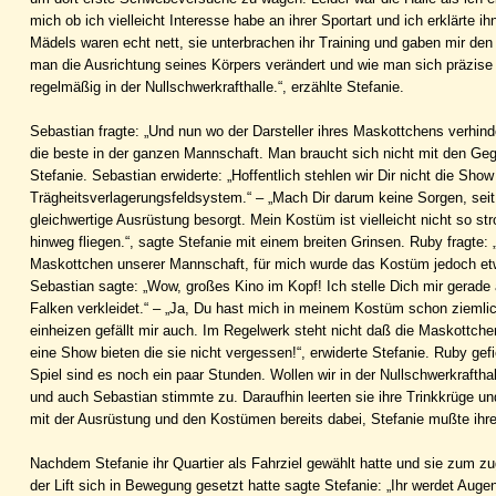
mich ob ich vielleicht Interesse habe an ihrer Sportart und ich erklärte 
Mädels waren echt nett, sie unterbrachen ihr Training und gaben mir den 
man die Ausrichtung seines Körpers verändert und wie man sich präzise 
regelmäßig in der Nullschwerkrafthalle.“, erzählte Stefanie.
Sebastian fragte: „Und nun wo der Darsteller ihres Maskottchens verhinde
die beste in der ganzen Mannschaft. Man braucht sich nicht mit den Ge
Stefanie. Sebastian erwiderte: „Hoffentlich stehlen wir Dir nicht die S
Trägheitsverlagerungsfeldsystem.“ – „Mach Dir darum keine Sorgen, seit
gleichwertige Ausrüstung besorgt. Mein Kostüm ist vielleicht nicht so st
hinweg fliegen.“, sagte Stefanie mit einem breiten Grinsen. Ruby fragte:
Maskottchen unserer Mannschaft, für mich wurde das Kostüm jedoch etwas
Sebastian sagte: „Wow, großes Kino im Kopf! Ich stelle Dich mir gerade 
Falken verkleidet.“ – „Ja, Du hast mich in meinem Kostüm schon ziemli
einheizen gefällt mir auch. Im Regelwerk steht nicht daß die Maskottc
eine Show bieten die sie nicht vergessen!“, erwiderte Stefanie. Ruby ge
Spiel sind es noch ein paar Stunden. Wollen wir in der Nullschwerkrafthal
und auch Sebastian stimmte zu. Daraufhin leerten sie ihre Trinkkrüge 
mit der Ausrüstung und den Kostümen bereits dabei, Stefanie mußte ihre
Nachdem Stefanie ihr Quartier als Fahrziel gewählt hatte und sie zum 
der Lift sich in Bewegung gesetzt hatte sagte Stefanie: „Ihr werdet Auge