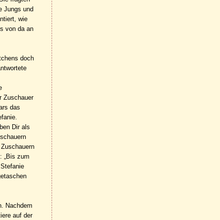
ie Jungs und
tiert, wie
ns von da an
ttchens doch
ntwortete
e
er Zuschauer
Mars das
fanie.
ben Dir als
uschauern
n Zuschauern
e: „Bis zum
 Stefanie
getaschen
en. Nachdem
iere auf der