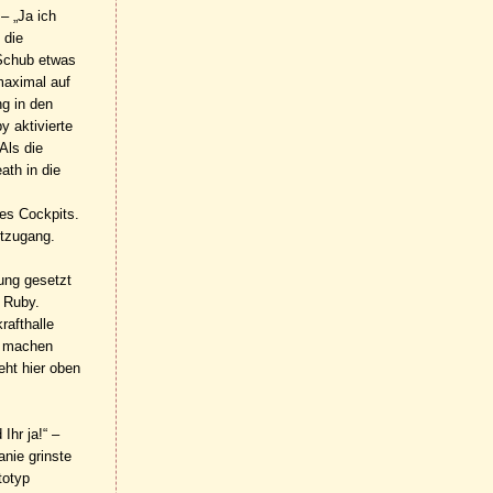
– „Ja ich
 die
 Schub etwas
maximal auf
g in den
y aktivierte
Als die
ath in die
des Cockpits.
ftzugang.
ung gesetzt
e Ruby.
rafthalle
aß machen
eht hier oben
Ihr ja!“ –
anie grinste
totyp