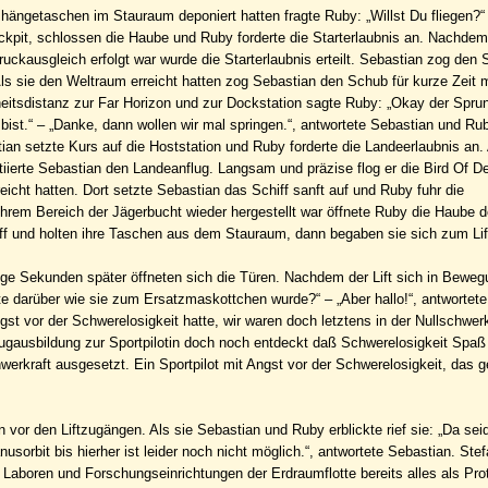
mhängetaschen im Stauraum deponiert hatten fragte Ruby: „Willst Du fliegen?“ 
Cockpit, schlossen die Haube und Ruby forderte die Starterlaubnis an. Nachdem
uckausgleich erfolgt war wurde die Starterlaubnis erteilt. Sebastian zog den
Als sie den Weltraum erreicht hatten zog Sebastian den Schub für kurze Zeit 
itsdistanz zur Far Horizon und zur Dockstation sagte Ruby: „Okay der Sprun
ist.“ – „Danke, dann wollen wir mal springen.“, antwortete Sebastian und Rub
ian setzte Kurs auf die Hoststation und Ruby forderte die Landeerlaubnis an. 
nitiierte Sebastian den Landeanflug. Langsam und präzise flog er die Bird Of De
reicht hatten. Dort setzte Sebastian das Schiff sanft auf und Ruby fuhr die
ihrem Bereich der Jägerbucht wieder hergestellt war öffnete Ruby die Haube 
f und holten ihre Taschen aus dem Stauraum, dann begaben sie sich zum Li
nige Sekunden später öffneten sich die Türen. Nachdem der Lift sich in Beweg
te darüber wie sie zum Ersatzmaskottchen wurde?“ – „Aber hallo!“, antwortet
gst vor der Schwerelosigkeit hatte, wir waren doch letztens in der Nullschwerk
r Flugausbildung zur Sportpilotin doch noch entdeckt daß Schwerelosigkeit Sp
rkraft ausgesetzt. Ein Sportpilot mit Angst vor der Schwerelosigkeit, das g
 vor den Liftzugängen. Als sie Sebastian und Ruby erblickte rief sie: „Da seid 
nusorbit bis hierher ist leider noch nicht möglich.“, antwortete Sebastian. Stef
n Laboren und Forschungseinrichtungen der Erdraumflotte bereits alles als Pro