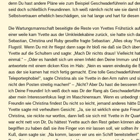
denn Du hast andere Pläne wie zum Beispiel Geschwaderführerin auf der 
seid doch schließlich Freundinnen. Ich weiß nämlich nicht wie sie damit
Selbstvertrauen erheblich beschädigen, sie hat lange und hart für diesen 
Die Wartungsmannschaft beseitigte die Reste von Yvettes Frühstück au
einer weile kam Yvette aus der Umkleidekabine zurück, sie hatte sich da
Sebastian, Christina und Ruby gesellte fragte Sebastian: „Alles okay Yve
Flugstil. Wenn Du mit ihr fliegst dann sage ihr bloß nie daß sie Dich über
Yvette auf die Schultern und sagte: „Mach Dir nichts draus! Vielleicht h
einmal.“ – „Oder es handelt sich um einen Infekt den Deine Immun- und H
antwortete mit einem dicken Klos im Hals: „Nein es waren eindeutig die 
aus der sie kamen hat mich fertig gemacht. Eine tolle Geschwaderführerin
Teleporterphobie!“, sagte Christina als sie Yvette in den Arm nahm und s
nicht den Posten streitig machen!“ – „Nicht? Aber Du hast die besseren f
ich Deine Freundin! Ich weiß doch was Dir der Rang als Geschwaderführer
aber mein Interessenfokus liegt im Maschinenraum. Wenn es unbedingt s
Freundin wie Christina findest Du nicht so leicht, jemand anderes hätte 
Yvette sagte mit verheultem Gesicht: „Ja, sie ist wirklich eine gute Fre
Christina, sie nickte nur wortlos, dann ließ sie sich mit Yvette in ihr 
war echt nett von Dir, Du hättest Yvette auch den Rest geben können aber
begriffen zu haben daß sie ihre Finger von mir lassen soll, wir sollten 
Kuß, dann sagte sie: „Na komm, lassen wir uns ein Schiff bereitstellen!“