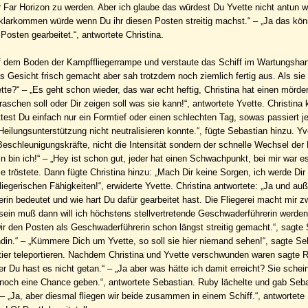
Far Horizon zu werden. Aber ich glaube das würdest Du Yvette nicht antun wo
 klarkommen würde wenn Du ihr diesen Posten streitig machst.“ – „Ja das könn
Posten gearbeitet.“, antwortete Christina.
f dem Boden der Kampffliegerrampe und verstaute das Schiff im Wartungsha
s Gesicht frisch gemacht aber sah trotzdem noch ziemlich fertig aus. Als sie
tte?“ – „Es geht schon wieder, das war echt heftig, Christina hat einen mörde
raschen soll oder Dir zeigen soll was sie kann!“, antwortete Yvette. Christina 
attest Du einfach nur ein Formtief oder einen schlechten Tag, sowas passiert 
eilungsunterstützung nicht neutralisieren konnte.“, fügte Sebastian hinzu. Yv
Beschleunigungskräfte, nicht die Intensität sondern der schnelle Wechsel der
 bin ich!“ – „Hey ist schon gut, jeder hat einen Schwachpunkt, bei mir war es
ie tröstete. Dann fügte Christina hinzu: „Mach Dir keine Sorgen, ich werde Di
liegerischen Fähigkeiten!“, erwiderte Yvette. Christina antwortete: „Ja und au
in bedeutet und wie hart Du dafür gearbeitet hast. Die Fliegerei macht mir 
ein muß dann will ich höchstens stellvertretende Geschwaderführerin werden.
Dir den Posten als Geschwaderführerin schon längst streitig gemacht.“, sagte
undin.“ – „Kümmere Dich um Yvette, so soll sie hier niemand sehen!“, sagte Se
Quartier teleportieren. Nachdem Christina und Yvette verschwunden waren sagte 
 Du hast es nicht getan.“ – „Ja aber was hätte ich damit erreicht? Sie schein
ihr noch eine Chance geben.“, antwortete Sebastian. Ruby lächelte und gab Seb
 – „Ja, aber diesmal fliegen wir beide zusammen in einem Schiff.“, antwortete