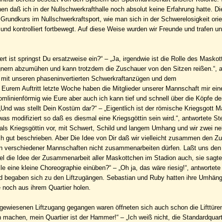
ihnen daß ich in der Nullschwerkrafthalle noch absolut keine Erfahrung hatte. D
Grundkurs im Nullschwerkraftsport, wie man sich in der Schwerelosigkeit orien
und kontrolliert fortbewegt. Auf diese Weise wurden wir Freunde und trafen u
rt ist springst Du ersatzweise ein?“ – „Ja, irgendwie ist die Rolle des Masko
gnern abzumühen und kann trotzdem die Zuschauer von den Sitzen reißen.“, a
how mit unseren phaseninvertierten Schwerkraftanzügen und dem
 Eurem Auftritt letzte Woche haben die Mitglieder unserer Mannschaft mir ein
romlinienförmig wie Eure aber auch ich kann tief und schnell über die Köpfe d
 „Und was stellt Dein Kostüm dar?“ – „Eigentlich ist der römische Kriegsgott 
 modifiziert so daß es diesmal eine Kriegsgöttin sein wird.“, antwortete Ste
als Kriegsgöttin vor, mit Schwert, Schild und langem Umhang und wir zwei ne
ch gut beschrieben. Aber Die Idee von Dir daß wir vielleicht zusammen den Z
hen verschiedener Mannschaften nicht zusammenarbeiten dürfen. Laßt uns de
fiel die Idee der Zusammenarbeit aller Maskottchen im Stadion auch, sie sagt
le eine kleine Choreographie einüben?“ – „Oh ja, das wäre riesig!“, antwortete
und begaben sich zu den Liftzugängen. Sebastian und Ruby hatten ihre Umhän
 noch aus ihrem Quartier holen.
zugewiesenen Liftzugang gegangen waren öffneten sich auch schon die Lifttür
n machen, mein Quartier ist der Hammer!“ – „Ich weiß nicht, die Standardquart