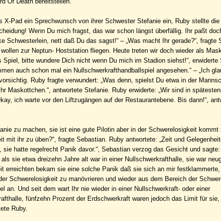
d Of Death bereitstellen.
ys X-Pad ein Sprechwunsch von ihrer Schwester Stefanie ein, Ruby stellte die
ntscheidung! Wenn Du mich fragst, das war schon längst überfällig. Ihr paßt 
e Schwesterlein, nett daß Du das sagst!“ – „Was macht Ihr gerade?“, fragte S
 wollen zur Neptun- Hoststation fliegen. Heute treten wir doch wieder als Mas
 Spiel, bitte wundere Dich nicht wenn Du mich im Stadion siehst!“, erwiderte 
men auch schon mal ein Nullschwerkrafthandballspiel angesehen.“ – „Ich gla
vorsichtig. Ruby fragte verwundert: „Was denn, spielst Du etwa in der Mannsc
 ihr Maskottchen.“, antwortete Stefanie. Ruby erwiderte: „Wir sind in spätesten
Okay, ich warte vor den Liftzugängen auf der Restaurantebene. Bis dann!“, ant
ie zu machen, sie ist eine gute Pilotin aber in der Schwerelosigkeit kommt 
Zeit mit ihr zu üben?“, fragte Sebastian. Ruby antwortete: „Zeit und Gelegenhei
, sie hatte regelrecht Panik davor.“, Sebastian verzog das Gesicht und sagte:
als sie etwa dreizehn Jahre alt war in einer Nullschwerkrafthalle, sie war neug
it erreichten bekam sie eine solche Panik daß sie sich an mir festklammerte,
der Schwerelosigkeit zu manövrieren und wieder aus dem Bereich der Schwere
 an. Und seit dem wart Ihr nie wieder in einer Nullschwerkraft- oder einer
rafthalle, fünfzehn Prozent der Erdschwerkraft waren jedoch das Limit für sie,
tete Ruby.