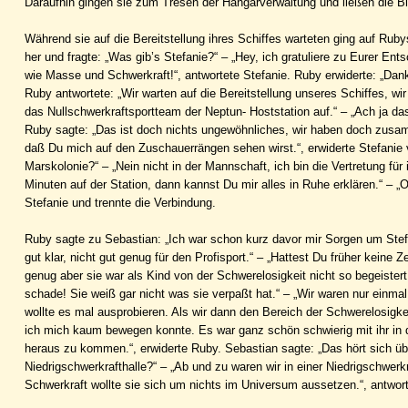
Daraufhin gingen sie zum Tresen der Hangarverwaltung und ließen die Bir
Während sie auf die Bereitstellung ihres Schiffes warteten ging auf Rub
her und fragte: „Was gib’s Stefanie?“ – „Hey, ich gratuliere zu Eurer E
wie Masse und Schwerkraft!“, antwortete Stefanie. Ruby erwiderte: „Dank
Ruby antwortete: „Wir warten auf die Bereitstellung unseres Schiffes, wir
das Nullschwerkraftsportteam der Neptun- Hoststation auf.“ – „Ach ja das
Ruby sagte: „Das ist doch nichts ungewöhnliches, wir haben doch zusam
daß Du mich auf den Zuschauerrängen sehen wirst.“, erwiderte Stefanie 
Marskolonie?“ – „Nein nicht in der Mannschaft, ich bin die Vertretung für
Minuten auf der Station, dann kannst Du mir alles in Ruhe erklären.“ – „
Stefanie und trennte die Verbindung.
Ruby sagte zu Sebastian: „Ich war schon kurz davor mir Sorgen um Stefan
gut klar, nicht gut genug für den Profisport.“ – „Hattest Du früher keine 
genug aber sie war als Kind von der Schwerelosigkeit nicht so begeistert
schade! Sie weiß gar nicht was sie verpaßt hat.“ – „Wir waren nur einmal 
wollte es mal ausprobieren. Als wir dann den Bereich der Schwerelosigke
ich mich kaum bewegen konnte. Es war ganz schön schwierig mit ihr in 
heraus zu kommen.“, erwiderte Ruby. Sebastian sagte: „Das hört sich übel
Niedrigschwerkrafthalle?“ – „Ab und zu waren wir in einer Niedrigschwerk
Schwerkraft wollte sie sich um nichts im Universum aussetzen.“, antwor