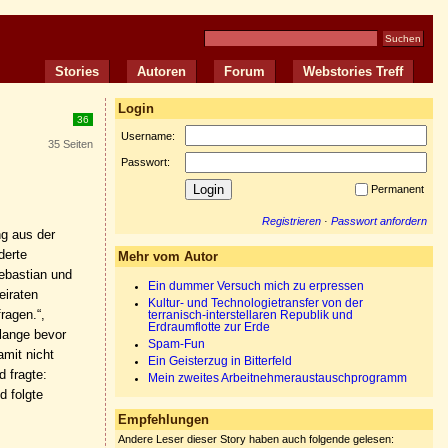
Stories
Autoren
Forum
Webstories Treff
Login
36
Username:
35 Seiten
Passwort:
Permanent
Registrieren
·
Passwort anfordern
ng aus der
derte
Mehr vom Autor
Sebastian und
Ein dummer Versuch mich zu erpressen
eiraten
Kultur- und Technologietransfer von der
ragen.“,
terranisch-interstellaren Republik und
Erdraumflotte zur Erde
 lange bevor
Spam-Fun
amit nicht
Ein Geisterzug in Bitterfeld
d fragte:
Mein zweites Arbeitnehmeraustauschprogramm
d folgte
Empfehlungen
Andere Leser dieser Story haben auch folgende gelesen: