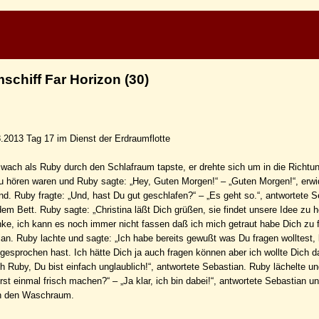
chiff Far Horizon (30)
.2013 Tag 17 im Dienst der Erdraumflotte
wach als Ruby durch den Schlafraum tapste, er drehte sich um in die Richtu
u hören waren und Ruby sagte: „Hey, Guten Morgen!“ – „Guten Morgen!“, erwi
d. Ruby fragte: „Und, hast Du gut geschlafen?“ – „Es geht so.“, antwortete 
em Bett. Ruby sagte: „Christina läßt Dich grüßen, sie findet unsere Idee zu h
anke, ich kann es noch immer nicht fassen daß ich mich getraut habe Dich zu f
ian. Ruby lachte und sagte: „Ich habe bereits gewußt was Du fragen wolltest,
gesprochen hast. Ich hätte Dich ja auch fragen können aber ich wollte Dich d
ch Ruby, Du bist einfach unglaublich!“, antwortete Sebastian. Ruby lächelte un
rst einmal frisch machen?“ – „Ja klar, ich bin dabei!“, antwortete Sebastian un
in den Waschraum.