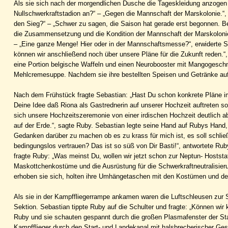
Als sie sich nach der morgendlichen Dusche die Tageskleidung anzogen 
Nullschwerkraftstadion an?“ – „Gegen die Mannschaft der Marskolonie.“
den Sieg?“ – „Schwer zu sagen, die Saison hat gerade erst begonnen. Be
die Zusammensetzung und die Kondition der Mannschaft der Marskolonie
– „Eine ganze Menge! Hier oder in der Mannschaftsmesse?“, erwiderte Se
können wir anschließend noch über unsere Pläne für die Zukunft reden.“,
eine Portion belgische Waffeln und einen Neurobooster mit Mangogesch
Mehlcremesuppe. Nachdem sie ihre bestellten Speisen und Getränke auf 
Nach dem Frühstück fragte Sebastian: „Hast Du schon konkrete Pläne im
Deine Idee daß Riona als Gastrednerin auf unserer Hochzeit auftreten sol
sich unsere Hochzeitszeremonie von einer irdischen Hochzeit deutlich abh
auf der Erde.“, sagte Ruby. Sebastian legte seine Hand auf Rubys Hand, sa
Gedanken darüber zu machen ob es zu krass für mich ist, es soll schließ
bedingungslos vertrauen? Das ist so süß von Dir Basti!“, antwortete Rub
fragte Ruby: „Was meinst Du, wollen wir jetzt schon zur Neptun- Hoststati
Maskottchenkostüme und die Ausrüstung für die Schwerkraftneutralisieru
erhoben sie sich, holten ihre Umhängetaschen mit den Kostümen und der 
Als sie in der Kampffliegerrampe ankamen waren die Luftschleusen zur St
Sektion. Sebastian tippte Ruby auf die Schulter und fragte: „Können wir
Ruby und sie schauten gespannt durch die großen Plasmafenster der Sta
Kampfflieger durch den Start- und Landekanal mit halsbrecherischer Ges