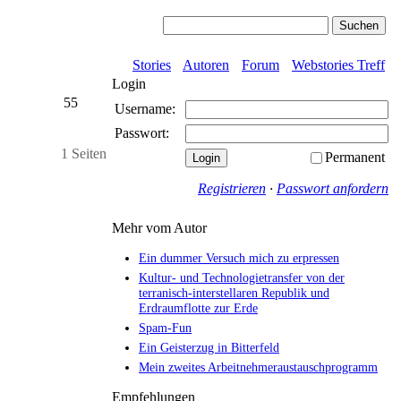
Stories
Autoren
Forum
Webstories Treff
Login
55
Username:
Passwort:
1 Seiten
Permanent
Registrieren
·
Passwort anfordern
Mehr vom Autor
Ein dummer Versuch mich zu erpressen
Kultur- und Technologietransfer von der
terranisch-interstellaren Republik und
Erdraumflotte zur Erde
Spam-Fun
Ein Geisterzug in Bitterfeld
Mein zweites Arbeitnehmeraustauschprogramm
Empfehlungen