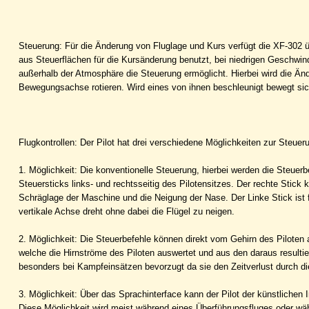
Steuerung: Für die Änderung von Fluglage und Kurs verfügt die XF-302 
aus Steuerflächen für die Kursänderung benutzt, bei niedrigen Geschw
außerhalb der Atmosphäre die Steuerung ermöglicht. Hierbei wird die Än
Bewegungsachse rotieren. Wird eines von ihnen beschleunigt bewegt sic
Flugkontrollen: Der Pilot hat drei verschiedene Möglichkeiten zur Steue
1. Möglichkeit: Die konventionelle Steuerung, hierbei werden die Steuerb
Steuersticks links- und rechtsseitig des Pilotensitzes. Der rechte Stick k
Schräglage der Maschine und die Neigung der Nase. Der Linke Stick ist
vertikale Achse dreht ohne dabei die Flügel zu neigen.
2. Möglichkeit: Die Steuerbefehle können direkt vom Gehirn des Piloten
welche die Hirnströme des Piloten auswertet und aus den daraus resultie
besonders bei Kampfeinsätzen bevorzugt da sie den Zeitverlust durch d
3. Möglichkeit: Über das Sprachinterface kann der Pilot der künstlichen
Diese Möglichkeit wird meist während eines Überführungsfluges oder wäh