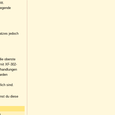
tt.
iegende
atzes jedoch
ie oberste
 mit XF-302-
erhandlungen
arden
ich sind.
nnst du diese
n.