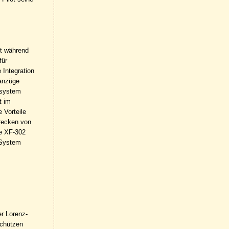
ft während
für
 Integration
tanzüge
ssystem
t im
 Vorteile
trecken von
ie XF-302
 System
er Lorenz-
schützen