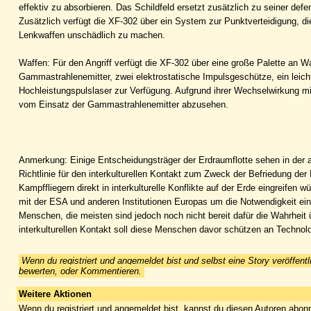
effektiv zu absorbieren. Das Schildfeld ersetzt zusätzlich zu seiner de
Zusätzlich verfügt die XF-302 über ein System zur Punktverteidigung, 
Lenkwaffen unschädlich zu machen.
Waffen: Für den Angriff verfügt die XF-302 über eine große Palette an 
Gammastrahlenemitter, zwei elektrostatische Impulsgeschütze, ein leic
Hochleistungspulslaser zur Verfügung. Aufgrund ihrer Wechselwirkung m
vom Einsatz der Gammastrahlenemitter abzusehen.
Anmerkung: Einige Entscheidungsträger der Erdraumflotte sehen in der 
Richtlinie für den interkulturellen Kontakt zum Zweck der Befriedung d
Kampffliegern direkt in interkulturelle Konflikte auf der Erde eingreif
mit der ESA und anderen Institutionen Europas um die Notwendigkeit ein
Menschen, die meisten sind jedoch noch nicht bereit dafür die Wahrheit ü
interkulturellen Kontakt soll diese Menschen davor schützen an Technolo
Wenn du registriert und angemeldet bist und selbst eine Story veröffentl
bewerten, oder Kommentieren.
Weitere Aktionen
Wenn du registriert und angemeldet bist, kannst du diesen Autoren abonn