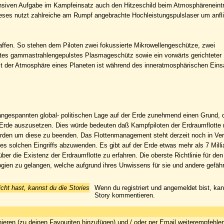
fensiven Aufgabe im Kampfeinsatz auch den Hitzeschild beim Atmosphäreneintri
dieses nutzt zahlreiche am Rumpf angebrachte Hochleistungspulslaser um anfl
Waffen. So stehen dem Piloten zwei fokussierte Mikrowellengeschütze, zwei
htes gammastrahlengepulstes Plasmageschütz sowie ein vorwärts gerichteter
it der Atmosphäre eines Planeten ist während des inneratmosphärischen Eins
angespannten global- politischen Lage auf der Erde zunehmend einen Grund, d
er Erde auszusetzen. Dies würde bedeuten daß Kampfpiloten der Erdraumflotte
en würden um diese zu beenden. Das Flottenmanagement steht derzeit noch in V
es solchen Eingriffs abzuwenden. Es gibt auf der Erde etwas mehr als 7 Milli
ber die Existenz der Erdraumflotte zu erfahren. Die oberste Richtlinie für den
gien zu gelangen, welche aufgrund ihres Unwissens für sie und andere gefährl
icht hast, kannst du die Stories
Wenn du registriert und angemeldet bist, ka
Story kommentieren.
ieren (zu deinen Favouriten hinzufügen) und / oder per Email weiterempfehle