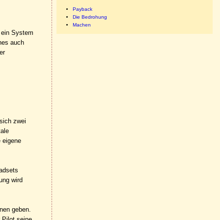
Payback
Die Bedrohung
Machen
r ein System
hes auch
er
 sich zwei
tale
e eigene
eadsets
ung wird
onen geben.
Pilot seine