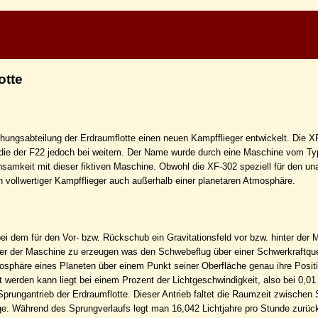
otte
hungsabteilung der Erdraumflotte einen neuen Kampfflieger entwickelt. Die X
n die der F22 jedoch bei weitem. Der Name wurde durch eine Maschine vom Ty
insamkeit mit dieser fiktiven Maschine. Obwohl die XF-302 speziell für den una
n vollwertiger Kampfflieger auch außerhalb einer planetaren Atmosphäre.
bei dem für den Vor- bzw. Rückschub ein Gravitationsfeld vor bzw. hinter der
nter der Maschine zu erzeugen was den Schwebeflug über einer Schwerkraftque
osphäre eines Planeten über einem Punkt seiner Oberfläche genau ihre Posi
 werden kann liegt bei einem Prozent der Lichtgeschwindigkeit, also bei 0,01 
rungantrieb der Erdraumflotte. Dieser Antrieb faltet die Raumzeit zwischen S
e. Während des Sprungverlaufs legt man 16,042 Lichtjahre pro Stunde zurüc