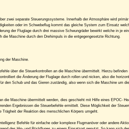
über zwei separate Steuerungssysteme. Innerhalb der Atmosphäre wird primä
indigkeiten oder im Schwebeflug kommt das gleiche System zum Einsatz welc
derung der Fluglage durch drei massive Schwungräder bewirkt welche in je ein
h die Maschine durch den Drehimpuls in die entgegengesetzte Richtung.
rung der Maschine.
efehle über die Steuerkontrollen an die Maschine übermittelt. Hierzu befinden
ontrolliert die Änderung der Fluglage durch rollen und nicken, also die horizon
 für den Schub und das Gieren zuständig, also wenn sich die Maschine um di
 an die Maschine übermittelt werden, dies geschieht mit Hilfe eines EPOC- H
renden Ergebnissen die Steuerbefehle ermittelt. Diese Möglichkeit der Steuer
ie Trägheit der Reaktion des menschlichen Körpers umgeht.
 Intelligenz Befehle für einfache oder komplexe Flugmanöver oder andere Akti
rend des Hin- und Rückfluges zu einem Einsatzort genutzt. So kann sich der 