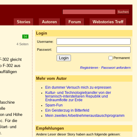
Stories
Autoren
Forum
Webstories Treff
Login
56
Username:
4 Seiten
Passwort:
Permanent
F-302 gleicht
p F-302 aus
Registrieren
·
Passwort anfordern
uffälligen
Mehr vom Autor
Ein dummer Versuch mich zu erpressen
Kultur- und Technologietransfer von der
terranisch-interstellaren Republik und
Erdraumflotte zur Erde
 Maschine
Spam-Fun
lle
Ein Geisterzug in Bitterfeld
tion und Höhe
Mein zweites Arbeitnehmeraustauschprogramm
c. Für die
tart- und
Empfehlungen
k.
Andere Leser dieser Story haben auch folgende gelesen: