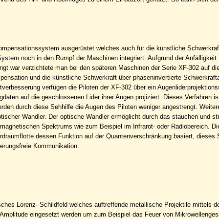
ompensationssystem ausgerüstet welches auch für die künstliche Schwerkra
System noch in den Rumpf der Maschinen integriert. Aufgrund der Anfälligkeit 
t war verzichtete man bei den späteren Maschinen der Serie XF-302 auf die
pensation und die künstliche Schwerkraft über phaseninvertierte Schwerkraf
htverbesserung verfügen die Piloten der XF-302 über ein Augenliderprojektion
daten auf die geschlossenen Lider ihrer Augen projiziert. Dieses Verfahren is
rden durch diese Sehhilfe die Augen des Piloten weniger angestrengt. Weitere
ptischer Wandler. Der optische Wandler ermöglicht durch das stauchen und s
magnetischen Spektrums wie zum Beispiel im Infrarot- oder Radiobereich. D
draumflotte dessen Funktion auf der Quantenverschränkung basiert, dieses
gerungsfreie Kommunikation.
hes Lorenz- Schildfeld welches auftreffende metallische Projektile mittels d
r Amplitude eingesetzt werden um zum Beispiel das Feuer von Mikrowellenge