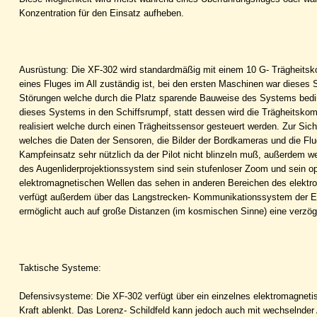
Konzentration für den Einsatz aufheben.
Ausrüstung: Die XF-302 wird standardmäßig mit einem 10 G- Trägheitsk
eines Fluges im All zuständig ist, bei den ersten Maschinen war dieses 
Störungen welche durch die Platz sparende Bauweise des Systems beding
dieses Systems in den Schiffsrumpf, statt dessen wird die Trägheitskom
realisiert welche durch einen Trägheitssensor gesteuert werden. Zur Sic
welches die Daten der Sensoren, die Bilder der Bordkameras und die Flug
Kampfeinsatz sehr nützlich da der Pilot nicht blinzeln muß, außerdem we
des Augenliderprojektionssystem sind sein stufenloser Zoom und sein o
elektromagnetischen Wellen das sehen in anderen Bereichen des elektro
verfügt außerdem über das Langstrecken- Kommunikationssystem der Er
ermöglicht auch auf große Distanzen (im kosmischen Sinne) eine verzö
Taktische Systeme:
Defensivsysteme: Die XF-302 verfügt über ein einzelnes elektromagnetisc
Kraft ablenkt. Das Lorenz- Schildfeld kann jedoch auch mit wechselnde