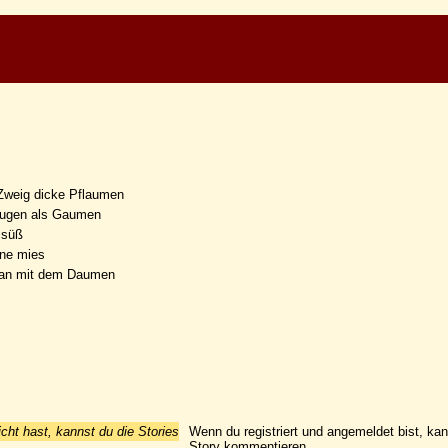
Zweig dicke Pflaumen
Augen als Gaumen
 süß
ne mies
l an mit dem Daumen
icht hast, kannst du die Stories
Wenn du registriert und angemeldet bist, ka
Story kommentieren.