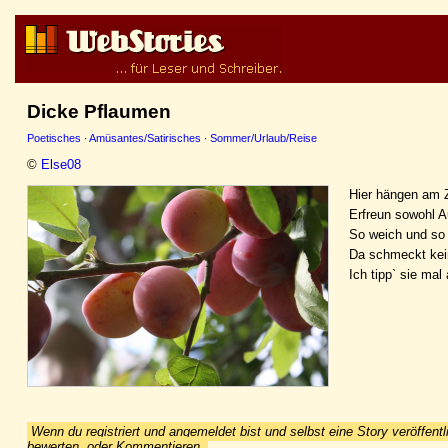
Dicke Pflaumen
Poetisches
·
Amüsantes/Satirisches
·
Sommer/Urlaub/Reise
©
Else08
Hier hängen am 
Erfreun sowohl 
So weich und so
Da schmeckt kei
Ich tipp` sie ma
Wenn du registriert und angemeldet bist und selbst eine Story veröffentl
bewerten, oder Kommentieren.