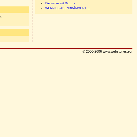
Für immer mit Dir......-
WENN ES ABENDDÄMMERT ...
n.
© 2000-2006 www.webstories.eu