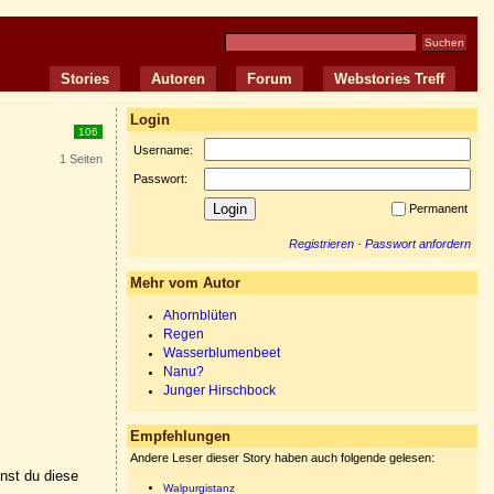
Stories
Autoren
Forum
Webstories Treff
Login
106
Username:
1 Seiten
Passwort:
Permanent
Registrieren
·
Passwort anfordern
Mehr vom Autor
Ahornblüten
Regen
Wasserblumenbeet
Nanu?
Junger Hirschbock
Empfehlungen
Andere Leser dieser Story haben auch folgende gelesen:
nnst du diese
Walpurgistanz