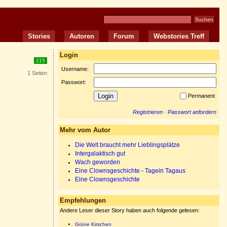
Stories
Autoren
Forum
Webstories Treff
Login
215
Username:
1 Seiten
Passwort:
Permanent
Registrieren
·
Passwort anfordern
Mehr vom Autor
Die Welt braucht mehr Lieblingsplätze
Intergalaktisch gut
Wach geworden
Eine Clownsgeschichte - Tagein Tagaus
Eine Clownsgeschichte
Empfehlungen
Andere Leser dieser Story haben auch folgende gelesen:
Grüne Kirschen