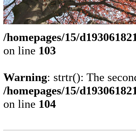
/homepages/15/d193061821/
on line
103
Warning
: strtr(): The seco
/homepages/15/d193061821/
on line
104