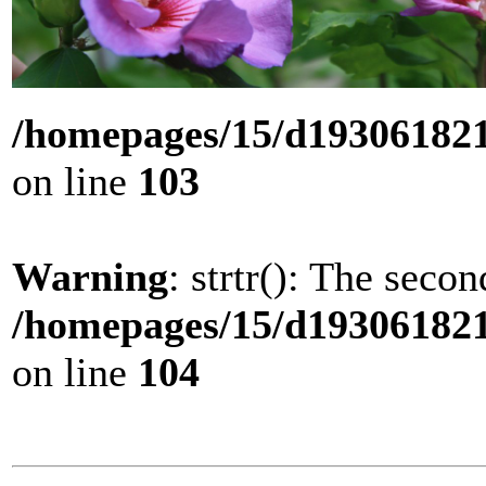
/homepages/15/d193061821/
on line
103
Warning
: strtr(): The seco
/homepages/15/d193061821/
on line
104