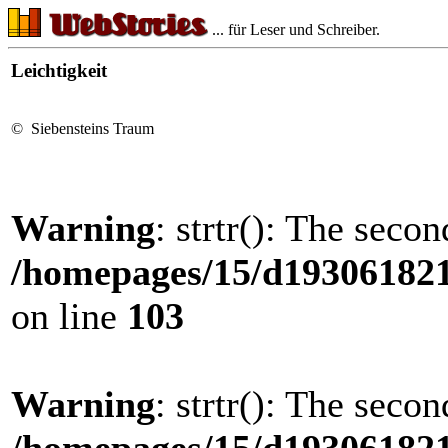
... für Leser und Schreiber.
Leichtigkeit
© Siebensteins Traum
Warning
: strtr(): The seco
/homepages/15/d193061821/
on line
103
Warning
: strtr(): The seco