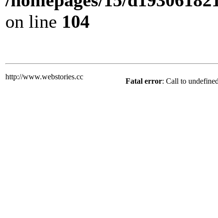
/homepages/15/d193061821/
on line
104
http://www.webstories.cc
Fatal error
: Call to undefine