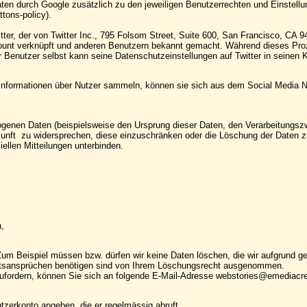
ten durch Google zusätzlich zu den jeweiligen Benutzerrechten und Einstellun
tons-policy).
ter, der von Twitter Inc., 795 Folsom Street, Suite 600, San Francisco, CA 
ount verknüpft und anderen Benutzern bekannt gemacht. Während dieses Proz
 Benutzer selbst kann seine Datenschutzeinstellungen auf Twitter in seinen K
s Informationen über Nutzer sammeln, können sie sich aus dem Social Media
ogenen Daten (beispielsweise den Ursprung dieser Daten, den Verarbeitungszwe
kunft zu widersprechen, diese einzuschränken oder die Löschung der Daten zu
llen Mitteilungen unterbinden.
,
Zum Beispiel müssen bzw. dürfen wir keine Daten löschen, die wir aufgrund g
chtsansprüchen benötigen sind von Ihrem Löschungsrecht ausgenommen.
ordern, können Sie sich an folgende E-Mail-Adresse webstories@emediacreat
zerkonto angeben, die er regelmässig abruft.