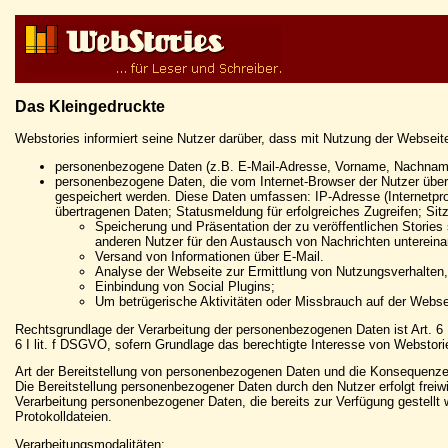
Das Kleingedruckte
Webstories informiert seine Nutzer darüber, dass mit Nutzung der Websei
personenbezogene Daten (z.B. E-Mail-Adresse, Vorname, Nachname),
personenbezogene Daten, die vom Internet-Browser der Nutzer übert
gespeichert werden. Diese Daten umfassen: IP-Adresse (Internetpro
übertragenen Daten; Statusmeldung für erfolgreiches Zugreifen; S
Speicherung und Präsentation der zu veröffentlichen Storie
anderen Nutzer für den Austausch von Nachrichten untereina
Versand von Informationen über E-Mail.
Analyse der Webseite zur Ermittlung von Nutzungsverhalten,
Einbindung von Social Plugins;
Um betrügerische Aktivitäten oder Missbrauch auf der Webs
Rechtsgrundlage der Verarbeitung der personenbezogenen Daten ist Art. 6 I li
6 I lit. f DSGVO, sofern Grundlage das berechtigte Interesse von Webstorie
Art der Bereitstellung von personenbezogenen Daten und die Konsequenze
Die Bereitstellung personenbezogener Daten durch den Nutzer erfolgt freiwi
Verarbeitung personenbezogener Daten, die bereits zur Verfügung gestellt
Protokolldateien.
Verarbeitungsmodalitäten: