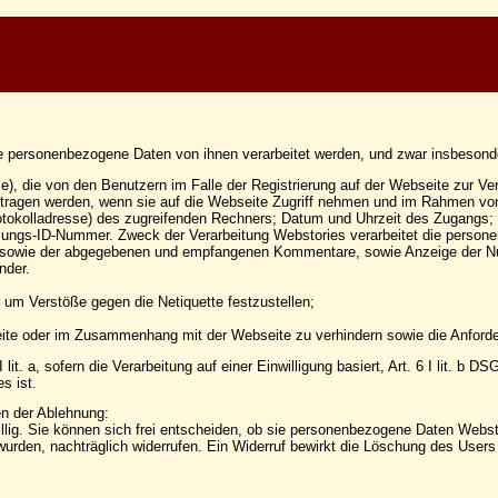
te personenbezogene Daten von ihnen verarbeitet werden, und zwar insbesond
 die von den Benutzern im Falle der Registrierung auf der Webseite zur Ver
ragen werden, wenn sie auf die Webseite Zugriff nehmen und im Rahmen von P
tokolladresse) des zugreifenden Rechners; Datum und Uhrzeit des Zugangs; B
itzungs-ID-Nummer. Zweck der Verarbeitung Webstories verarbeitet die perso
s sowie der abgegebenen und empfangenen Kommentare, sowie Anzeige der Nutze
nder.
 um Verstöße gegen die Netiquette festzustellen;
eite oder im Zusammenhang mit der Webseite zu verhindern sowie die Anford
t. a, sofern die Verarbeitung auf einer Einwilligung basiert, Art. 6 I lit. b D
s ist.
n der Ablehnung:
llig. Sie können sich frei entscheiden, ob sie personenbezogene Daten Websto
 wurden, nachträglich widerrufen. Ein Widerruf bewirkt die Löschung des Use