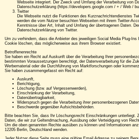
Webseite integriert. Der Zweck und Umfang der Verarbeitung von Da
Datenschutzerklärung (https://developers.google.com / + / Web / but
Twitter
Die Webseite nutzt die Funktionen des Kurznachrichtendienstes Twit
werden die vom Nutzer besuchten Webseiten mit ihrem Twitter-Acc
Kenntnisse über Art, Inhalt und Umfang der übertragenen Daten. Der
Datenschutzerklärung von Twitter.
Um zu verhindern, dass die Anbieter des jeweiligen Social Media Plug-In
Cookie löschen, das möglicherweise aus ihrem Browser existiert.
Betroffenenrechte
Sie haben ein Recht auf Auskunft über die Verarbeitung Ihrer personenbez
bestimmten Voraussetzungen berechtigt, der Datenverarbeitung für die Zu
Werbematerial oder die Durchführung von Marktforschungen oder kommerzie
Sie haben zusammengefasst ein Recht auf:
Auskunft,
Berichtigung,
Löschung (bzw. auf Vergessenwerden),
Einschränkung der Verarbeitung,
Datenübertragbarkeit,
Widerspruch gegen die Verarbeitung ihrer personenbezogenen Daten
Beschwerde gegenüber Aufsichtsbehörden.
Bitte beachten Sie, dass Ihr Löschungsrecht Einschränkungen unterliegt. 
Daten, die wir zur Geltendmachung, Ausübung oder Verteidigung von Re
Um die oben genannten Rechte ausüben zu können und Informationen anzuf
12205 Berlin, Deutschland wenden.
Jeder Nutzer diese Seite muss eine gültige Email Adresse zu seinem Benut