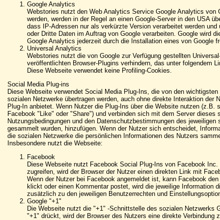
Google Analytics
Webstories nutzt den Web Analytics Service Google Analytics von G
werden, werden in der Regel an einen Google-Server in den USA übert
dass IP-Adressen nur als verkürzte Version verarbeitet werden und
oder Dritte Daten im Auftrag von Google verarbeiten. Google wird 
Google Analytics jederzeit durch die Installation eines von Google
Universal Analytics
Webstories nutzt die von Google zur Verfügung gestellten Universa
veröffentlichten Browser-Plugins verhindern, das unter folgendem L
Diese Webseite verwendet keine Profiling-Cookies.
Social Media Plug-ins
Diese Webseite verwendet Social Media Plug-Ins, die von den wichtigsten
sozialen Netzwerke übertragen werden, auch ohne direkte Interaktion der N
Plug-In anbietet. Wenn Nutzer die Plug-Ins über die Website nutzen (z.B. 
Facebook "Like" oder "Share") und verbinden sich mit dem Server dieses 
Nutzungsbedingungen und den Datenschutzbestimmungen des jeweiligen sozi
gesammelt wurden, hinzufügen. Wenn der Nutzer sich entscheidet, Informati
die sozialen Netzwerke die persönlichen Informationen des Nutzers sammel
Insbesondere nutzt die Webseite:
Facebook
Diese Webseite nutzt Facebook Social Plug-Ins von Facebook Inc. 
zugreifen, wird der Browser der Nutzer einen direkten Link mit Face
Wenn der Nutzer bei Facebook angemeldet ist, kann Facebook den B
klickt oder einen Kommentar postet, wird die jeweilige Informatio
zusätzlich zu den jeweiligen Benutzerrechten und Einstellungsoptio
Google "+1"
Die Webseite nutzt die "+1" -Schnittstelle des sozialen Netzwerks
"+1" drückt, wird der Browser des Nutzers eine direkte Verbindung z