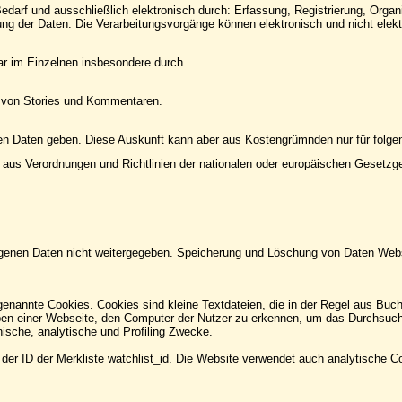
edarf und ausschließlich elektronisch durch: Erfassung, Registrierung, Organ
 der Daten. Die Verarbeitungsvorgänge können elektronisch und nicht elekt
r im Einzelnen insbesondere durch
ng von Stories und Kommentaren.
nen Daten geben. Diese Auskunft kann aber aus Kostengrümnden nur für folge
en aus Verordnungen und Richtlinien der nationalen oder europäischen Gesetzg
genen Daten nicht weitergegeben. Speicherung und Löschung von Daten Websto
enannte Cookies. Cookies sind kleine Textdateien, die in der Regel aus Buc
ben einer Webseite, den Computer der Nutzer zu erkennen, um das Durchsuch
hnische, analytische und Profiling Zwecke.
D der Merkliste watchlist_id. Die Website verwendet auch analytische Cooki