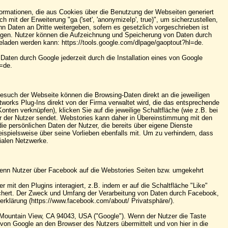
ormationen, die aus Cookies über die Benutzung der Webseiten generiert
mit der Erweiterung "ga ('set', 'anonymizeIp', true)", um sicherzustellen,
 Daten an Dritte weitergeben, sofern es gesetzlich vorgeschrieben ist
nlegen. Nutzer können die Aufzeichnung und Speicherung von Daten durch
geladen werden kann: https://tools.google.com/dlpage/gaoptout?hl=de.
aten durch Google jederzeit durch die Installation eines von Google
l=de.
esuch der Webseite können die Browsing-Daten direkt an die jeweiligen
works Plug-Ins direkt von der Firma verwaltet wird, die das entsprechende
ten verknüpfen), klicken Sie auf die jeweilige Schaltfläche (wie z.B. bei
er der Nutzer sendet. Webstories kann daher in Übereinstimmung mit den
 persönlichen Daten der Nutzer, die bereits über eigene Dienste
ispielsweise über seine Vorlieben ebenfalls mit. Um zu verhindern, dass
ialen Netzwerke.
Wenn Nutzer über Facebook auf die Webstories Seiten bzw. umgekehrt
t den Plugins interagiert, z.B. indem er auf die Schaltfläche "Like"
eichert. Der Zweck und Umfang der Verarbeitung von Daten durch Facebook,
erklärung (https://www.facebook.com/about/ Privatsphäre/).
, Mountain View, CA 94043, USA ("Google"). Wenn der Nutzer die Taste
t von Google an den Browser des Nutzers übermittelt und von hier in die