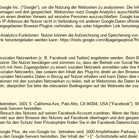
oogle Inc. ("Google"), um die Nutzung der Webseiten zu analysieren. Die Inf
ragen und dort gespeichert. Webstories nutzt Google Analytics ausschließlich 
 um einen direkten Verweis auf einzelne Personen auszuschließen. Google kann
die IP-Adresse der Nutzer nicht in Verbindung mit anderen Google-Daten offe
 freigegebenen Browser-Plugins verhindern, das unter folgendem Link herunter
l-Analytics-Funktionen. Nutzer können die Aufzeichnung und Speicherung von D
ink heruntergeladen werden kann: https://tools.google.com/dlpage/gaoptout?h
 sozialen Netzwerken (z. B. Facebook und Twitter) angeboten werden. Beim B
utzer. Die Nutzer bestätigen und stimmen zu, dass der Betrieb von Social Net
sich mit ihren Zugangsdaten zu einem sozialen Netzwerk anmelden oder ihre Kon
sozialen Netzwerks, das sodann den Inhalt des Plug-Ins direkt an den Brows
alen Netzwerks Daten in Bezug auf Nutzer erhalten und kann Daten über die
onen mit den sozialen Netzwerken zu teilen, teilt er Webstories die Daten be
n, überprüfen Sie bitte die relevanten Bedingungen auf der Webseite der soz
betrieben, 1601 S. California Ave, Palo Alto, CA 94304, USA ("Facebook"). 
book-Servern herstellen.
esuch des Nutzers auf seinen Facebook-Account zuordnen. Wenn der Nutzer mi
n direkt aus dem Browser des Nutzers auf Facebook übertragen und dort gesp
nen für den Schutz ihrer Privatsphäre finden Sie in der Facebook-Datenschutz
 Google Plus, die von Google Inc. betrieben wird, 1600 Amphitheater Parkway
u den Google-Servern herstellen. Der Inhalt der "+1" -Schnittstelle wird direk