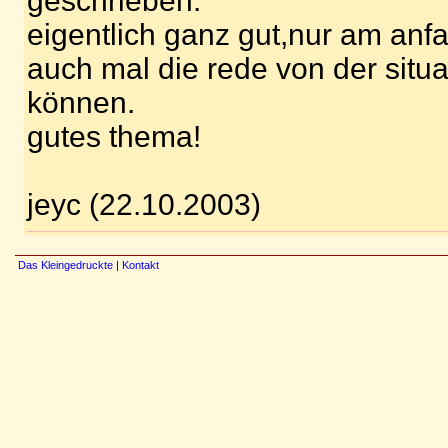
geschrieben.
eigentlich ganz gut,nur am anfan
auch mal die rede von der situa
können.
gutes thema!
jeyc (22.10.2003)
Das Kleingedruckte
|
Kontakt