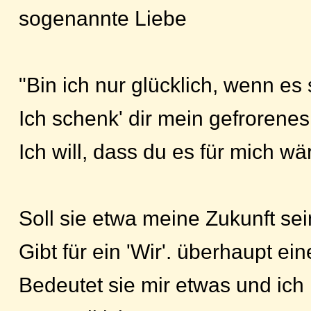
sogenannte Liebe
"Bin ich nur glücklich, wenn es
Ich schenk' dir mein gefrorenes
Ich will, dass du es für mich wä
Soll sie etwa meine Zukunft se
Gibt für ein 'Wir'. überhaupt e
Bedeutet sie mir etwas und ich 