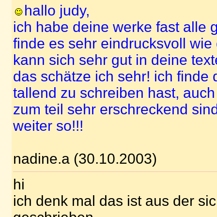
hallo judy,
ich habe deine werke fast alle 
finde es sehr eindrucksvoll wie
kann sich sehr gut in deine text
das schätze ich sehr! ich finde
tallend zu schreiben hast, auch
zum teil sehr erschreckend sin
weiter so!!!
nadine.a (30.10.2003)
hi
ich denk mal das ist aus der si