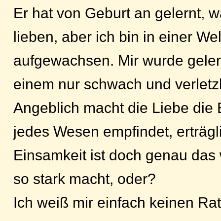
Er hat von Geburt an gelernt, w
lieben, aber ich bin in einer We
aufgewachsen. Mir wurde geler
einem nur schwach und verletz
Angeblich macht die Liebe die 
jedes Wesen empfindet, erträgl
Einsamkeit ist doch genau das
so stark macht, oder?
Ich weiß mir einfach keinen Ra