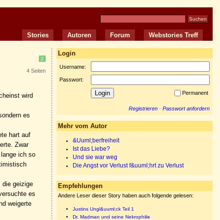
Stories
Autoren
Forum
Webstories Treff
Login
2
Username:
4 Seiten
Passwort:
Permanent
cheinst wird
Registrieren
·
Passwort anfordern
 sondern es
Mehr vom Autor
te hart auf
&Uuml;berfreiheit
erte. Zwar
Ist das Liebe?
lange ich so
Und sie war weg
imistisch
Die Angst vor Verlust f&uuml;hrt zu Verlust
 die geizige
Empfehlungen
 versuchte es
Andere Leser dieser Story haben auch folgende gelesen:
nd weigerte
Justins Ungl&uuml;ck Teil 1
Dr. Madman und seine Nekrophilie