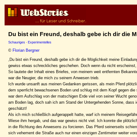
Du bist ein Freund, deshalb gebe ich dir die 
Schauriges
·
Experimentelles
©
Florian Bergner
,Du bist ein Freund, deshalb gebe ich dir die Möglichkeit meine Einladu
gewiss etwas schreckliches geschehen. Doch wenn du nicht erscheinst,
So lautete der Inhalt eines Briefes, von meinem weit entfernten Bekannt
war die Neugier, die mich zu seinem Anwesen trieb.
Ich wurde unsanft aus meinen Gedanken gerissen, als mein Pferd plötz
dem sperrlicht bewachsenen Boden und schlug mit dem Kopf gegen die 
war dem Aufschlag von der matschigen Erde viel von seiner Wucht genom
am Boden lag, doch sah ich am Stand der Untergehenden Sonne, dass ic
geschätzt!
Als ich mich schließlich aufgerappelt hatte, warf ich meinem Reisegefäh
Wiese ihm hergab, und das war gewiss nicht viel. Ich konnte die plötzli
in die Richtung des Anwesens zu forcieren. Das Pferd seinerseits schie
sich vehement die Straße auch nur einen einzigen Zentimeter weiter vor