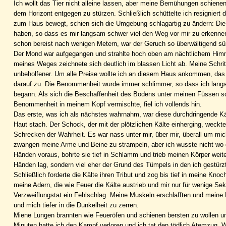
Ich wollt das Tier nicht alleine lassen, aber meine Bemühungen schiene
dem Horizont entgegen zu stürzen. Schließlich schüttelte ich resigniert d
zum Haus bewegt, schien sich die Umgebung schlagartig zu ändern: Die
haben, so dass es mir langsam schwer viel den Weg vor mir zu erkennen
schon bereist nach wenigen Metern, war der Geruch so überwältigend süß
Der Mond war aufgegangen und strahlte hoch oben am nächtlichem Himm
meines Weges zeichnete sich deutlich im blassen Licht ab. Meine Schritt
unbeholfener. Um alle Preise wollte ich an diesem Haus ankommen, das 
darauf zu. Die Benommenheit wurde immer schlimmer, so dass ich langsa
begann. Als sich die Beschaffenheit des Bodens unter meinen Füssen schl
Benommenheit in meinem Kopf vermischte, fiel ich vollends hin.
Das erste, was ich als nächstes wahrnahm, war diese durchdringende Kä
Haut stach. Der Schock, der mit der plötzlichen Kälte einherging, weckt
Schrecken der Wahrheit. Es war nass unter mir, über mir, überall um m
zwangen meine Arme und Beine zu strampeln, aber ich wusste nicht wo o
Händen voraus, bohrte sie tief in Schlamm und trieb meinen Körper weiter
Händen lag, sondern viel eher der Grund des Tümpels in den ich gestürzt
Schließlich forderte die Kälte ihren Tribut und zog bis tief in meine Kno
meine Adern, die wie Feuer die Kälte austrieb und mir nur für wenige S
Verzweiflungstat ein Fehlschlag. Meine Muskeln erschlafften und meine
und mich tiefer in die Dunkelheit zu zerren.
Miene Lungen brannten wie Feueröfen und schienen bersten zu wollen un
Minuten hatte ich den Kampf verloren und ich tat den tödlich Atemzug. 