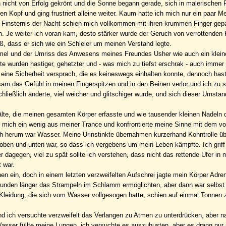
n nicht von Erfolg gekrönt und die Sonne begann gerade, sich in malerischen 
en Kopf und ging frustriert alleine weiter. Kaum hatte ich mich nur ein paar M
 Finsternis der Nacht schien mich vollkommen mit ihren krummen Finger gep
. Je weiter ich voran kam, desto stärker wurde der Geruch von verrottenden
, dass er sich wie ein Schleier um meinen Verstand legte.
el und der Umriss des Anwesens meines Freundes Usher wie auch ein kleine
e wurden hastiger, gehetzter und - was mich zu tiefst erschrak - auch immer
eine Sicherheit versprach, die es keineswegs einhalten konnte, dennoch hast
m das Gefühl in meinen Fingerspitzen und in den Beinen verlor und ich zu s
ießlich änderte, viel weicher und glitschiger wurde, und sich dieser Umstan
lte, die meinen gesamten Körper erfasste und wie tausender kleinen Nadeln
e mich ein wenig aus meiner Trance und konfrontierte meine Sinne mit dem vo
ich herum war Wasser. Meine Urinstinkte übernahmen kurzerhand Kohntrolle ü
ben und unten war, so dass ich vergebens um mein Leben kämpfte. Ich griff
 dagegen, viel zu spät sollte ich verstehen, dass nicht das rettende Ufer in
 war.
chen ein, doch in einem letzten verzweifelten Aufschrei jagte mein Körper Adre
ekunden länger das Strampeln im Schlamm ermöglichten, aber dann war selbst 
 Kleidung, die sich vom Wasser vollgesogen hatte, schien auf einmal Tonnen 
d ich versuchte verzweifelt das Verlangen zu Atmen zu unterdrücken, aber 
Wasser füllte meine Lungen, ich versuchte es auszuhusten, aber es drang nu