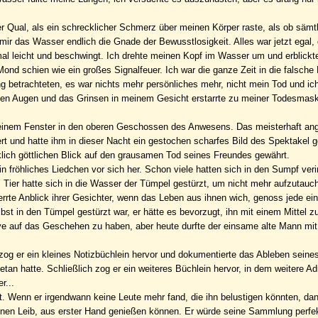
 Qual, als ein schrecklicher Schmerz über meinen Körper raste, als ob sämt
ir das Wasser endlich die Gnade der Bewusstlosigkeit. Alles war jetzt egal
al leicht und beschwingt. Ich drehte meinen Kopf im Wasser um und erblickte
 Mond schien wie ein großes Signalfeuer. Ich war die ganze Zeit in die falsche
betrachteten, es war nichts mehr persönliches mehr, nicht mein Tod und ic
einen Augen und das Grinsen in meinem Gesicht erstarrte zu meiner Todesmas
einem Fenster in den oberen Geschossen des Anwesens. Das meisterhaft ange
rt und hatte ihm in dieser Nacht ein gestochen scharfes Bild des Spektakel ge
klich göttlichen Blick auf den grausamen Tod seines Freundes gewährt.
 fröhliches Liedchen vor sich her. Schon viele hatten sich in den Sumpf verir
Tier hatte sich in die Wasser der Tümpel gestürzt, um nicht mehr aufzutauc
rte Anblick ihrer Gesichter, wenn das Leben aus ihnen wich, genoss jede ei
st in den Tümpel gestürzt war, er hätte es bevorzugt, ihn mit einem Mittel z
ve auf das Geschehen zu haben, aber heute durfte der einsame alte Mann mi
og er ein kleines Notizbüchlein hervor und dokumentierte das Ableben seine
getan hatte. Schließlich zog er ein weiteres Büchlein hervor, in dem weitere A
r...
t. Wenn er irgendwann keine Leute mehr fand, die ihn belustigen könnten, da
en Leib, aus erster Hand genießen können. Er würde seine Sammlung perfe