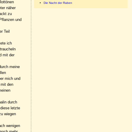
Rottönen
Die Nacht der Raben
eter näher
ackt zu
 Pflanzen und
r Teil
ete ich
traucheln
d mit der
 durch meine
llen
ber mich und
 mit den
 meinen
nalin durch
diese letzte
zu wiegen
nach wenigen
r noch mehr