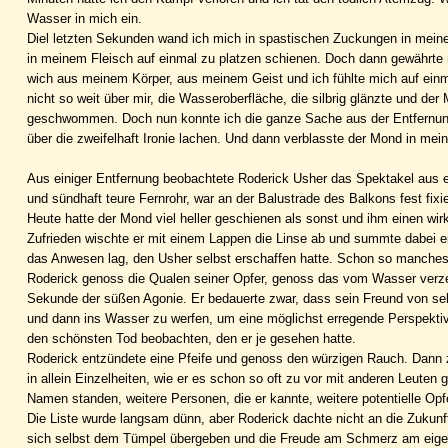
Wasser in mich ein.
Diel letzten Sekunden wand ich mich in spastischen Zuckungen in meiner
in meinem Fleisch auf einmal zu platzen schienen. Doch dann gewährte m
wich aus meinem Körper, aus meinem Geist und ich fühlte mich auf einm
nicht so weit über mir, die Wasseroberfläche, die silbrig glänzte und der
geschwommen. Doch nun konnte ich die ganze Sache aus der Entfernung 
über die zweifelhaft Ironie lachen. Und dann verblasste der Mond in m
Aus einiger Entfernung beobachtete Roderick Usher das Spektakel aus 
und sündhaft teure Fernrohr, war an der Balustrade des Balkons fest fixie
Heute hatte der Mond viel heller geschienen als sonst und ihm einen wir
Zufrieden wischte er mit einem Lappen die Linse ab und summte dabei ein
das Anwesen lag, den Usher selbst erschaffen hatte. Schon so manches 
Roderick genoss die Qualen seiner Opfer, genoss das vom Wasser verzer
Sekunde der süßen Agonie. Er bedauerte zwar, dass sein Freund von selb
und dann ins Wasser zu werfen, um eine möglichst erregende Perspekti
den schönsten Tod beobachten, den er je gesehen hatte.
Roderick entzündete eine Pfeife und genoss den würzigen Rauch. Dann z
in allein Einzelheiten, wie er es schon so oft zu vor mit anderen Leuten 
Namen standen, weitere Personen, die er kannte, weitere potentielle Opfe
Die Liste wurde langsam dünn, aber Roderick dachte nicht an die Zukunf
sich selbst dem Tümpel übergeben und die Freude am Schmerz am eigen