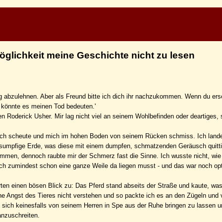
Möglichkeit meine Geschichte nicht zu lesen
ng abzulehnen. Aber als Freund bitte ich dich ihr nachzukommen. Wenn du ers
 könnte es meinen Tod bedeuten.'
en Roderick Usher. Mir lag nicht viel an seinem Wohlbefinden oder deartiges,
lich scheute und mich im hohen Boden von seinem Rücken schmiss. Ich lande
sumpfige Erde, was diese mit einem dumpfen, schmatzenden Geräusch quitti
men, dennoch raubte mir der Schmerz fast die Sinne. Ich wusste nicht, wie 
h zumindest schon eine ganze Weile da liegen musst - und das war noch opt
rten einen bösen Blick zu: Das Pferd stand abseits der Straße und kaute, was
che Angst des Tieres nicht verstehen und so packte ich es an den Zügeln und
n sich keinesfalls von seinem Herren in Spe aus der Ruhe bringen zu lassen u
anzuschreiten.