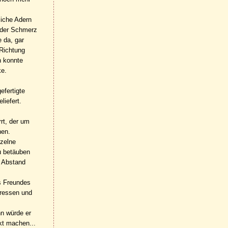
liche Adern
, der Schmerz
 da, gar
 Richtung
h konnte
ke.
fertigte
liefert.
rt, der um
hen.
nzelne
u betäuben
t Abstand
s Freundes
dressen und
nn würde er
kt machen...