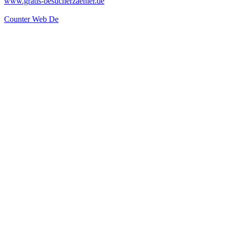
www.gratis-besucherzaehler.de
Counter Web De