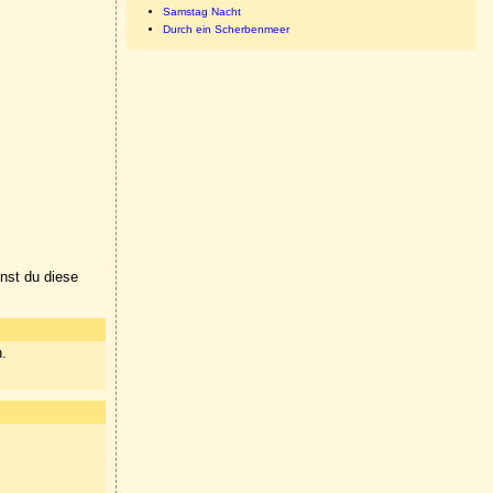
Samstag Nacht
Durch ein Scherbenmeer
nnst du diese
n.