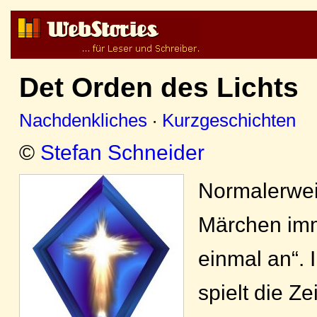
Det Orden des Lichts
Nachdenkliches
·
Kurzgeschichten
©
Stefan Schneider
Normalerwei
Märchen imm
einmal an“. 
spielt die Ze