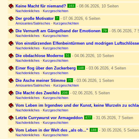
Keine Macht für niemand?
- 08.06.2026, 10 Seiten
163
Nachdenkliches
·
Kurzgeschichten
Der große Motivator
- 07.06.2026, 6 Seiten
7
Amüsantes/Satirisches
·
Kurzgeschichten
Die Vernunft am Gängelband der Emotionen
- 05.06.2026, 7 
79
Nachdenkliches
·
Kurzgeschichten
Von einstürzenden Elfenbeintürmen und modrigen Luftschlösse
Nachdenkliches
·
Kurzgeschichten
Die obdachlose Moderne
- 04.06.2026, 10 Seiten
51
Nachdenkliches
·
Kurzgeschichten
Einer flog über den Zuckerberg
- 03.06.2026, 4 Seiten
148
Nachdenkliches
·
Kurzgeschichten
Die Asche meiner Stimme
- 03.06.2026, 1 Seiten
75
Amüsantes/Satirisches
·
Kurzgeschichten
Die Macht des Zweifels
- 02.06.2026, 5 Seiten
206
Nachdenkliches
·
Kurzgeschichten
Vom Leben im Irgendwo und der Kunst, keine Wurzeln zu schl
Nachdenkliches
·
Kurzgeschichten
Letzte Currywurst vor Armageddon
- 31.05.2026, 7 Seiten
477
Nachdenkliches
·
Kurzgeschichten
Vom Leben in der Welt des „als ob...“
- 30.05.2026, 5 Seiten
188
Nachdenkliches
·
Kurzgeschichten