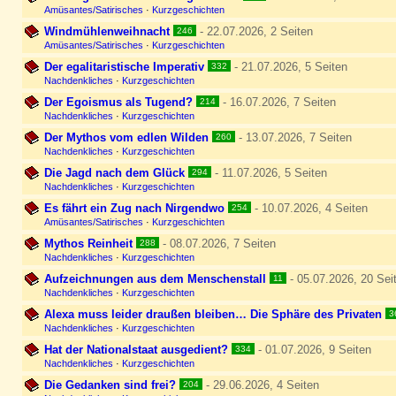
Amüsantes/Satirisches
·
Kurzgeschichten
Windmühlenweihnacht
- 22.07.2026, 2 Seiten
246
Amüsantes/Satirisches
·
Kurzgeschichten
Der egalitaristische Imperativ
- 21.07.2026, 5 Seiten
332
Nachdenkliches
·
Kurzgeschichten
Der Egoismus als Tugend?
- 16.07.2026, 7 Seiten
214
Nachdenkliches
·
Kurzgeschichten
Der Mythos vom edlen Wilden
- 13.07.2026, 7 Seiten
260
Nachdenkliches
·
Kurzgeschichten
Die Jagd nach dem Glück
- 11.07.2026, 5 Seiten
294
Nachdenkliches
·
Kurzgeschichten
Es fährt ein Zug nach Nirgendwo
- 10.07.2026, 4 Seiten
254
Amüsantes/Satirisches
·
Kurzgeschichten
Mythos Reinheit
- 08.07.2026, 7 Seiten
288
Nachdenkliches
·
Kurzgeschichten
Aufzeichnungen aus dem Menschenstall
- 05.07.2026, 20 Sei
11
Nachdenkliches
·
Kurzgeschichten
Alexa muss leider draußen bleiben… Die Sphäre des Privaten
3
Nachdenkliches
·
Kurzgeschichten
Hat der Nationalstaat ausgedient?
- 01.07.2026, 9 Seiten
334
Nachdenkliches
·
Kurzgeschichten
Die Gedanken sind frei?
- 29.06.2026, 4 Seiten
204