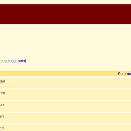
ingeloggt sein)
Kommen
ten
ten
ten
ten
ten