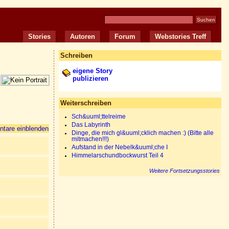
Stories
Autoren
Forum
Webstories Treff
Schreiben
eigene Story
publizieren
Weiterschreiben
Sch&uuml;ttelreime
Das Labyrinth
tare einblenden
Dinge, die mich gl&uuml;cklich machen :) (Bitte alle
mitmachen!!!)
Aufstand in der Nebelk&uuml;che I
Himmelarschundbockwurst Teil 4
Weitere Fortsetzungsstories