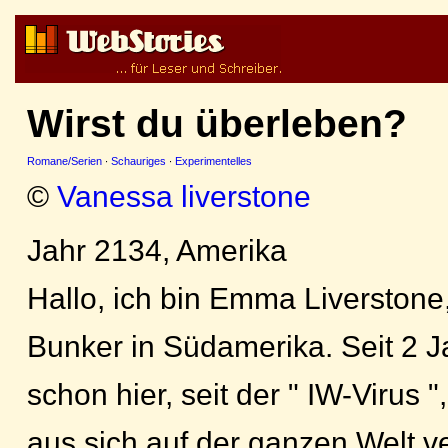
Wirst du überleben?
Romane/Serien
·
Schauriges
·
Experimentelles
©
Vanessa liverstone
Jahr 2134, Amerika
Hallo, ich bin Emma Liverstone,
Bunker in Südamerika. Seit 2 J
schon hier, seit der " IW-Virus
aus,sich auf der ganzen Welt ve