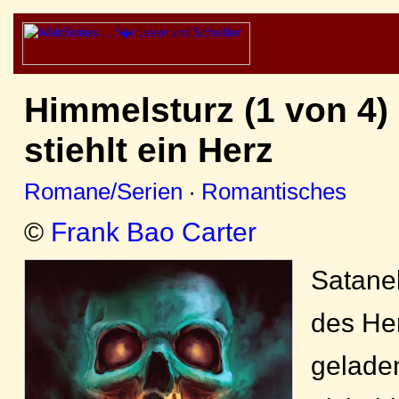
Himmelsturz (1 von 4) 
stiehlt ein Herz
Romane/Serien
·
Romantisches
©
Frank Bao Carter
Satanel
des He
geladen