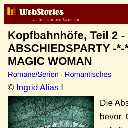
Kopfbahnhöfe, Teil 2 -
ABSCHIEDSPARTY -*-*
MAGIC WOMAN
Romane/Serien
·
Romantisches
©
Ingrid Alias I
Die Abs
bevor. G