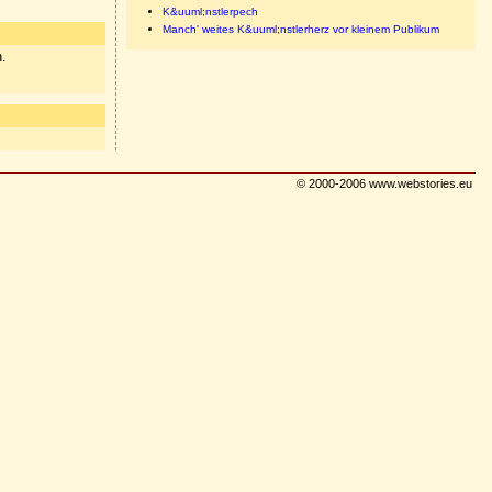
K&uuml;nstlerpech
Manch' weites K&uuml;nstlerherz vor kleinem Publikum
n.
© 2000-2006 www.webstories.eu