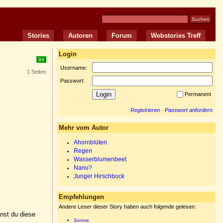
Stories
Autoren
Forum
Webstories Treff
Login
94
Username:
1 Seiten
Passwort:
Permanent
Registrieren
·
Passwort anfordern
Mehr vom Autor
Ahornblüten
Regen
Wasserblumenbeet
Nanu?
Junger Hirschbock
Empfehlungen
Andere Leser dieser Story haben auch folgende gelesen:
nnst du diese
Sonne