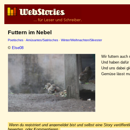
Futtern im Nebel
Poetisches
·
Amüsantes/Satirisches
·
Winter/Weihnachten/Silvester
©
Else08
Wir futtern auch
Und haben dafür 
Und uns dabei g
Gemüse lässt m
Wenn du registriert und angemeldet bist und selbst eine Story veröffentl
bewerten, oder Kommentieren.