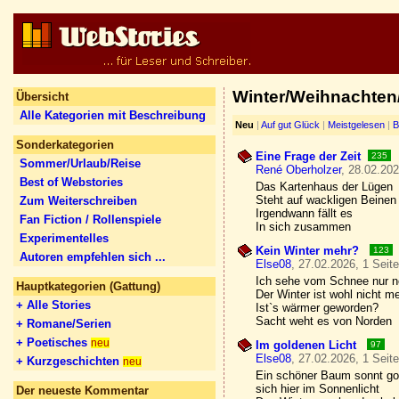
Winter/Weihnachten/
Übersicht
Alle Kategorien mit Beschreibung
Neu
|
Auf gut Glück
|
Meistgelesen
|
B
Sonderkategorien
Eine Frage der Zeit
235
Sommer/Urlaub/Reise
René Oberholzer
, 28.02.202
Best of Webstories
Das Kartenhaus der Lügen
Steht auf wackligen Beinen
Zum Weiterschreiben
Irgendwann fällt es
Fan Fiction / Rollenspiele
In sich zusammen
Experimentelles
Kein Winter mehr?
123
Autoren empfehlen sich ...
Else08
, 27.02.2026, 1 Seit
Ich sehe vom Schnee nur n
Hauptkategorien (Gattung)
Der Winter ist wohl nicht m
+ Alle Stories
Ist`s wärmer geworden?
Sacht weht es von Norden
+ Romane/Serien
+ Poetisches
neu
Im goldenen Licht
97
Else08
, 27.02.2026, 1 Seit
+ Kurzgeschichten
neu
Ein schöner Baum sonnt go
sich hier im Sonnenlicht
Der neueste Kommentar