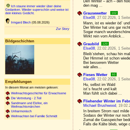
Den Winter – ach – den hol
den mag ...
Ich staune immer wieder über deine
Gedanken. Wieder superschön und weise ist
Grausewetter
dein kleines Gedicht.
102
Else08
, 27.02.2026, 1 Seit
Irmgard Blech
(05.08.2026)
Mann, ist es wieder öd` und
Der Winter hat uns gar nicht
Zur Story
Sogar manch wunderschön
Wirkt rein vom Anblick...
Bildgeschichten
Graubild
120
Else08
, 22.02.2026, 1 Seit
Bleib`stehen, schau hin ma
Der Himmel ist schon wiede
Bei besserem Wetter
wär alles...
Fieses Wetter
93
Else08
, 22.02.2026, 1 Seit
Empfehlungen
Hu, selbst im Wald
In diesem Monat am meisten gelesen:
ist`s feucht und kalt
Man fühlt sich dabei ...
Weihnachtsgeschichte für Erwachsene
Die Vertretung - 2.Teil
Fliehender Winter im Feb
Sandmann und Eisfee, ein
Michael Brushwood
, 19.02.
Weihnachtsmärchen
In breitem Strom rast milde
Unharmonisch
Sodass der Winter nur noch
Weihnachten bei Familie Schmidt
Zumal die Gasspeicher bedr
Falls die Kälte blieb, wöge