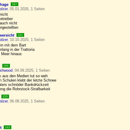
frage
337
olzer
, 05.01.2026, 1 Seiten
nicht
etreiber
 auch nicht
ngestellten
eersicht
321
olzer
, 10.10.2025, 1 Seiten
nn mit dem Bart
nlang in der Trattoria
 Meer hinaus
285
ushwood
, 04.09.2025, 1 Seiten
k aus den Medien tut so weh
n Schulen klebt der letzte Schnee
ters schnöder Bankdrückzeit
eng die Rohrstock-Strafbarkeit
255
olzer
, 06.08.2025, 1 Seiten
t
243