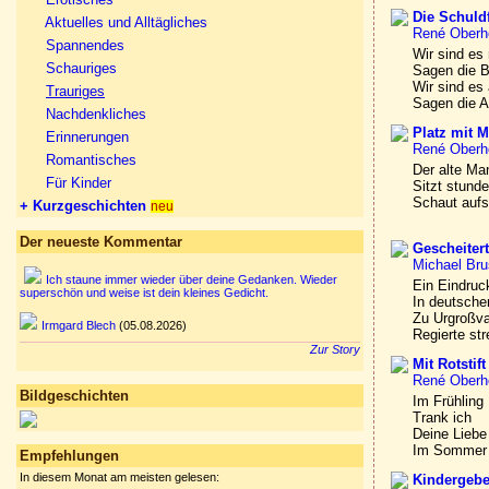
Die Schuld
Aktuelles und Alltägliches
René Oberh
Spannendes
Wir sind es 
Schauriges
Sagen die B
Wir sind es
Trauriges
Sagen die A
Nachdenkliches
Platz mit M
Erinnerungen
René Oberh
Romantisches
Der alte Ma
Für Kinder
Sitzt stunde
Schaut aufs
+ Kurzgeschichten
neu
Der neueste Kommentar
Gescheitert
Michael Br
Ich staune immer wieder über deine Gedanken. Wieder
Ein Eindruc
superschön und weise ist dein kleines Gedicht.
In deutsche
Zu Urgroßva
Irmgard Blech
(05.08.2026)
Regierte str
Zur Story
Mit Rotstift
René Oberh
Bildgeschichten
Im Frühling
Trank ich
Deine Liebe
Im Sommer
Empfehlungen
In diesem Monat am meisten gelesen:
Kindergebe