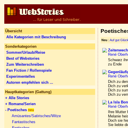
Poetische
Übersicht
Alle Kategorien mit Beschreibung
Neu
|
Auf gut Glüc
Sonderkategorien
Zeitenwech
Sommer/Urlaub/Reise
René Oberh
Best of Webstories
Schwarz ihr
zu Ende
Zum Weiterschreiben
Fan Fiction / Rollenspiele
Gegenläufi
René Oberh
Experimentelles
Dich zu de
Autoren empfehlen sich ...
Dich zu ve
Dich zu su
Hauptkategorien (Gattung)
Dich zu verr
+ Alle Stories
La Isla Bon
+ Romane/Serien
René Oberh
- Poetisches
neu
Ihre Mutter 
Amüsantes/Satirisches/Witze
Melanie hei
Doch sie hi
Fantastisches
Sie liebte d
Erotisches