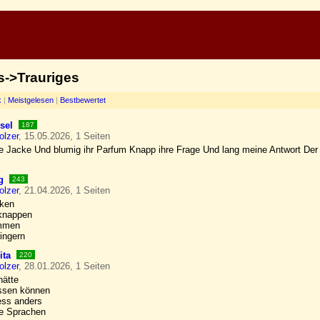
s->Trauriges
k
|
Meistgelesen
|
Bestbewertet
sel
187
olzer
, 15.05.2026, 1 Seiten
e Jacke Und blumig ihr Parfum Knapp ihre Frage Und lang meine Antwort Der
g
243
olzer
, 21.04.2026, 1 Seiten
nken
rknappen
mmen
ingern
ita
220
olzer
, 28.01.2026, 1 Seiten
hätte
ssen können
ess anders
ie Sprachen