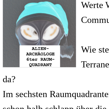
Werte 
Commu
Wie ste
Terrane
da?
Im sechsten Raumquadranten
schon halb schlapp über die 