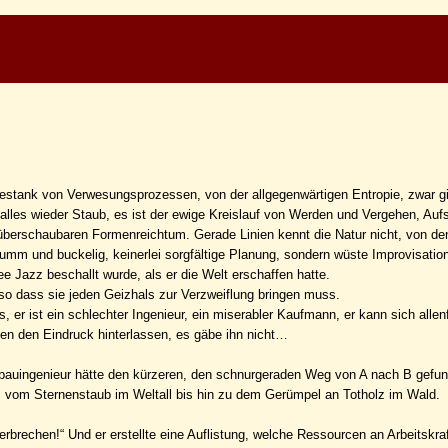
Gestank von Verwesungsprozessen, von der allgegenwärtigen Entropie, zwar gi
alles wieder Staub, es ist der ewige Kreislauf von Werden und Vergehen, Auf
nüberschaubaren Formenreichtum. Gerade Linien kennt die Natur nicht, von de
rumm und buckelig, keinerlei sorgfältige Planung, sondern wüste Improvisatio
ree Jazz beschallt wurde, als er die Welt erschaffen hatte.
so dass sie jeden Geizhals zur Verzweiflung bringen muss.
s, er ist ein schlechter Ingenieur, ein miserabler Kaufmann, er kann sich allen
en den Eindruck hinterlassen, es gäbe ihn nicht…
efbauingenieur hätte den kürzeren, den schnurgeraden Weg von A nach B gefu
, vom Sternenstaub im Weltall bis hin zu dem Gerümpel an Totholz im Wald.
erbrechen!“ Und er erstellte eine Auflistung, welche Ressourcen an Arbeitskra