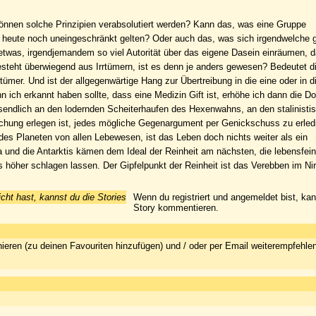
önnen solche Prinzipien verabsolutiert werden? Kann das, was eine Gruppe
lt, heute noch uneingeschränkt gelten? Oder auch das, was sich irgendwelche 
etwas, irgendjemandem so viel Autorität über das eigene Dasein einräumen,
esteht überwiegend aus Irrtümern, ist es denn je anders gewesen? Bedeutet d
rrtümer. Und ist der allgegenwärtige Hang zur Übertreibung in die eine oder in 
ich erkannt haben sollte, dass eine Medizin Gift ist, erhöhe ich dann die D
ssendlich an den lodernden Scheiterhaufen des Hexenwahns, an den stalinisti
hung erlegen ist, jedes mögliche Gegenargument per Genickschuss zu erled
 des Planeten von allen Lebewesen, ist das Leben doch nichts weiter als ein
und die Antarktis kämen dem Ideal der Reinheit am nächsten, die lebensfein
rs höher schlagen lassen. Der Gipfelpunkt der Reinheit ist das Verebben im Ni
icht hast, kannst du die Stories
Wenn du registriert und angemeldet bist, ka
Story kommentieren.
ieren (zu deinen Favouriten hinzufügen) und / oder per Email weiterempfehle