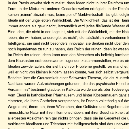
In der Praxis erweist sich zumeist, dass Ideen nicht in ihrer Reinform u
Form, in der Mixtur mit anderen Gedankenwelten erträglich, in der Reinfor
keinen „reinen“ Sozialismus, keine „reine“ Marktwirtschaft. Es gibt led
Ideale mit der ungeliebten Wirklichkeit. Die Wirklichkeit, das ist der 
immer anders als gewünscht, letztendlich wird jedes fließende Wasser 
Eine Idee, die nicht in der Lage ist, sich mit der Wirklichkeit, mit der
leben, die wir haben, andere gibt es nicht“, die tatsächlich vorhandenen
Intelligenz, sie sind nicht besonders innovativ, sie denken nicht über d
noch irgendetwas zu tun zu haben, das Reich der reinen Ideen ist wesentl
Im Reich der reinen Ideen kann man den Menschen als beliebig formb
dem Baukasten erstrebenswerter Tugenden zusammenstellen, wie es einem
Idealen zuwiderlaufen, der sieht sich vor Probleme gestellt. So mancher,
weil er nicht von kleinen Kindern lassen konnte, wer sich selbst vergewal
Berichte über die Grausamkeit einer Schwester Theresa, die als Musterbeis
Nachlass wurden Aufzeichnungen gefunden, die das psychische Elend ei
Verdammnis“ bestimmt glaubte, in Kalkutta wurde sie als „der Todesengel
Vom Elend in katholischen Pfarrhäusern und hinter Klostermauern ganz z
eintreten, die ihren Gottheiten versprechen, ihr Dasein vollständig auf d
Wege steht, ihrem Ich, ihren Wünschen, den Gelüsten und Begehren abzu
menschliche Natur mit ihren Hormonschüben, mit ihrer Beschränktheit al
allerbesten Absichten rein gar nichts bringen, dass sie im Gegenteil di
Verbitterte Idealisten und Triebtäter mit Heiligenschein sind das une