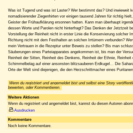
Was ist Tugend und was ist Laster? Wer bestimmt das? Und inwieweit k
nomadisierender Ziegenhirten vor einigen tausend Jahren für richtig hie
Geister der Frühaufklärung ersonnen hatten. Kann man überhaupt irgend
dessen Worte und Parolen nicht hinterfragt? Das Denken der Jetztzeit b
Vorstellung der Reinheit nicht in erster Linie die Konservierung solcher I
Richtung nicht mit dem Festhalten an solchen Irrtümern verbunden? Wenn 
mein Vertrauen in die Rezeptur unter Beweis zu stellen? Bis man schlu
Säuberungen eines Parteiapparates angekommen ist, bis man der Versuc
Reinheit der Sitten, Reinheit des Denkens, Reinheit der Ethnie, Reinheit
Schimmelbelag auf einer ansonsten blitzsauberen Erdkugel… Die Sahara 
Orte der Welt sind diejenigen, die den Herzschrittmacher eines Puritane
Wenn du registriert und angemeldet bist und selbst eine Story veröffentl
bewerten, oder Kommentieren.
Weitere Aktionen
Wenn du registriert und angemeldet bist, kannst du diesen Autoren abonn
Ausdrucken
Kommentare
Noch keine Kommentare.