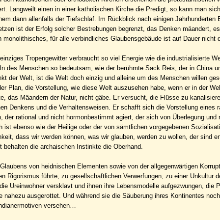
rt. Langweilt einen in einer katholischen Kirche die Predigt, so kann man sic
inem dann allenfalls der Tiefschlaf. Im Rückblick nach einigen Jahrhunderten
etzen ist der Erfolg solcher Bestrebungen begrenzt, das Denken mäandert, es
n monolithisches, für alle verbindliches Glaubensgebäude ist auf Dauer nicht 
inziges Tropengewitter verbraucht so viel Energie wie die industrialisierte We
ln des Menschen so bedeutsam, wie der berühmte Sack Reis, der in China um
kt der Welt, ist die Welt doch einzig und alleine um des Menschen willen ge
er Plan, die Vorstellung, wie diese Welt auszusehen habe, wenn er in der We
te, das Mäandern der Natur, nicht gäbe. Er versucht, die Flüsse zu kanalisiere
 Denkens und die Verhaltensweisen. Er schafft sich die Vorstellung eines ra
 der rational und nicht hormonbestimmt agiert, der sich von Überlegung und 
 ist ebenso wie der Heilige oder der von sämtlichen vorgegebenen Sozialisat
keit, dass wir werden können, was wir glauben, werden zu wollen, der sind 
t behalten die archaischen Instinkte die Oberhand.
s Glaubens von heidnischen Elementen sowie von der allgegenwärtigen Korrup
Rigorismus führte, zu gesellschaftlichen Verwerfungen, zu einer Unkultur d
 die Ureinwohner versklavt und ihnen ihre Lebensmodelle aufgezwungen, die Pu
sie nahezu ausgerottet. Und während sie die Säuberung ihres Kontinentes noch
t Indianermotiven versehen…