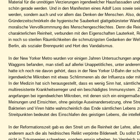
Material für die unnötigen Verzierungen irgendwelcher Hausfassaden u
schön gerade werden. Und in den Manifesten eines Adolf Loos sowie sein
werden, sondern auch und vor allem das Denken der Menschen. Also, d
Gründerzeitschnörkeln die hygienische Sauberkeit glattgebürsteter Wandf
moralische Vervollkommnung des Menschengeschlechtes. Denn die Reinhe
charakterlichen Reinheit, verbunden mit den Eigenschaften Lauterkeit, Red
in noch so sterilen Räumlichkeiten die schmutzigsten Gedanken der Wel
Berlin, als sozialer Brennpunkt und Hort des Vandalismus.
In der New Yorker Metro wurden vor einigen Jahren Untersuchungen anges
Waggons befanden, man stieß auf allerlei Unappetitliches, unter andere
hatte ich noch nie davon gehört, dass in der New Yorker U-Bahn der schw
irgendwelche Mikroben mit etwas Schlimmeren als der Influenza oder mit
In der Medizin hat sich herausgestellt, dass es wenig Sinn hat, sämtli
multiresistente Krankheitserreger und ein beschädigtes Immunsystem. Z
angefangen bei irgendwelchen Mikroben, mit denen sich ein einigermaße
Meinungen und Einsichten, ohne geistige Auseinandersetzung, ohne Strei
Bakterien und Viren hätte wahrscheinlich das Ende sämtlichen Lebens 
Streitpunkten bedeutet des Einschlafen des geistigen Lebens, die intellek
In der Reformationszeit gab es den Streit um die Reinheit der Lehre, all
anderem auch die als heidnisches Relikt verpönte Bilderwelt. Du sollst D
nicht in Träumereien schwelgen, sondern emsig arbeiten. Im Vergleich z