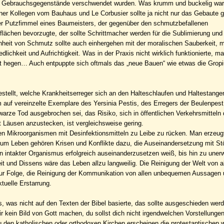
nd Gebrauchsgegenstände verschwendet wurden. Was krumm und buckelig war,
er Kollegen vom Bauhaus und Le Corbusier sollte ja nicht nur das Gebaute g
er Putzfimmel eines Baumeisters, der gegenüber den schmutzbefallenen
lächen bevorzugte, der sollte Schrittmacher werden für die Sublimierung und
it von Schmutz sollte auch einhergehen mit der moralischen Sauberkeit, m
lichkeit und Aufrichtigkeit. Was in der Praxis nicht wirklich funktionierte, 
t hegen… Auch entpuppte sich oftmals das „neue Bauen“ wie etwas die Gropi
tellt, welche Krankheitserreger sich an den Halteschlaufen und Haltestange
m auf vereinzelte Exemplare des Yersinia Pestis, des Erregers der Beulenpes
arze Tod ausgebrochen sei, das Risiko, sich in öffentlichen Verkehrsmitteln
 Läusen anzustecken, ist vergleichsweise gering.
chen Mikroorganismen mit Desinfektionsmitteln zu Leibe zu rücken. Man erzeug
um Leben gehören Krisen und Konflikte dazu, die Auseinandersetzung mit Stö
n intakter Organismus erfolgreich auseinanderzusetzen weiß, bis hin zu une
t und Dissens wäre das Leben allzu langweilig. Die Reinigung der Welt von a
zur Folge, die Reinigung der Kommunikation von allen unbequemen Aussagen
tuelle Erstarrung.
es, was nicht auf den Texten der Bibel basierte, das sollte ausgeschieden werd
ir kein Bild von Gott machen, du sollst dich nicht irgendwelchen Vorstellunge
u den katholischen oder orthodoxen Kirchen erscheinen die protestantischen 