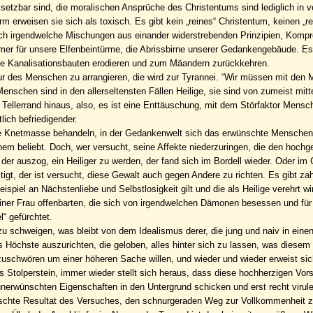
msetzbar sind, die moralischen Ansprüche des Christentums sind lediglich in v
m erweisen sie sich als toxisch. Es gibt kein „reines“ Christentum, keinen „re
iglich irgendwelche Mischungen aus einander widerstrebenden Prinzipien, Komp
Hammer für unsere Elfenbeintürme, die Abrissbirne unserer Gedankengebäude. 
die Kanalisationsbauten erodieren und zum Mäandern zurückkehren.
 Natur des Menschen zu arrangieren, die wird zur Tyrannei. “Wir müssen mit de
 Menschen sind in den allerseltensten Fällen Heilige, sie sind von zumeist mit
en Tellerrand hinaus, also, es ist eine Enttäuschung, mit dem Störfaktor Mens
ich befriedigender.
are Knetmasse behandeln, in der Gedankenwelt sich das erwünschte Mensche
 beliebt. Doch, wer versucht, seine Affekte niederzuringen, die den hochge
 der auszog, ein Heiliger zu werden, der fand sich im Bordell wieder. Oder im
tigt, der ist versucht, diese Gewalt auch gegen Andere zu richten. Es gibt za
piel an Nächstenliebe und Selbstlosigkeit gilt und die als Heilige verehrt wi
ner Frau offenbarten, die sich von irgendwelchen Dämonen besessen und für 
“ gefürchtet.
u schweigen, was bleibt von dem Idealismus derer, die jung und naiv in eine
as Höchste auszurichten, die geloben, alles hinter sich zu lassen, was diesem 
schwören um einer höheren Sache willen, und wieder und wieder erweist sic
s Stolperstein, immer wieder stellt sich heraus, dass diese hochherzigen Vor
e unerwünschten Eigenschaften in den Untergrund schicken und erst recht viru
rwünschte Resultat des Versuches, den schnurgeraden Weg zur Vollkommenheit