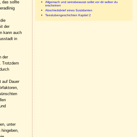
 das sollte
Allgemach und seinsbewusst sollst vor dir selber du
erscheinen
eradlinig
Abschiedsbrief eines Suizidanten
Teestubengeschichten Kapitel 2
 die
it der
man kann auch
usstadt in
n der
t. Trotzdem
 durch
t auf Dauer
rfaktoren,
rwünschten
llen
 und
en, unter
n hingeben,
wie