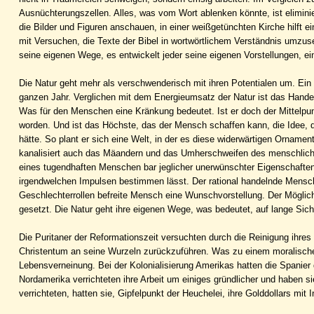
Ausnüchterungszellen. Alles, was vom Wort ablenken könnte, ist eliminie
die Bilder und Figuren anschauen, in einer weißgetünchten Kirche hilft e
mit Versuchen, die Texte der Bibel in wortwörtlichem Verständnis umzus
seine eigenen Wege, es entwickelt jeder seine eigenen Vorstellungen, ei
Die Natur geht mehr als verschwenderisch mit ihren Potentialen um. Ein e
ganzen Jahr. Verglichen mit dem Energieumsatz der Natur ist das Hande
Was für den Menschen eine Kränkung bedeutet. Ist er doch der Mittelpun
worden. Und ist das Höchste, das der Mensch schaffen kann, die Idee, d
hätte. So plant er sich eine Welt, in der es diese widerwärtigen Ornamen
kanalisiert auch das Mäandern und das Umherschweifen des menschlichen
eines tugendhaften Menschen bar jeglicher unerwünschter Eigenschaften,
irgendwelchen Impulsen bestimmen lässt. Der rational handelnde Mensch
Geschlechterrollen befreite Mensch eine Wunschvorstellung. Der Möglich
gesetzt. Die Natur geht ihre eigenen Wege, was bedeutet, auf lange Sich
Die Puritaner der Reformationszeit versuchten durch die Reinigung ihre
Christentum an seine Wurzeln zurückzuführen. Was zu einem moralischen 
Lebensverneinung. Bei der Kolonialisierung Amerikas hatten die Spanier
Nordamerika verrichteten ihre Arbeit um einiges gründlicher und haben 
verrichteten, hatten sie, Gipfelpunkt der Heuchelei, ihre Golddollars mi