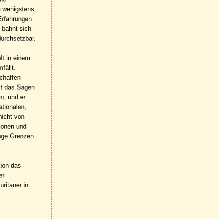
h wenigstens
 Erfahrungen
 bahnt sich
durchsetzbar.
lt in einem
fällt.
schaffen
lt das Sagen
n, und er
tionalen,
nicht von
ionen und
enge Grenzen
tion das
er
ritaner in