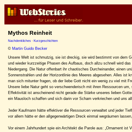
Mythos Reinheit
Nachdenkliches
·
Kurzgeschichten
©
Martin Guido Becker
Unsere Welt ist schmutzig, sie ist dreckig, sie wird bestimmt von dem 
und wieder kurzzeitige Phasen des Aufbaus, doch allzu schnell wird das 
Niedergang. Die Natur offenbart ihr chaotisches Durcheinander, einen u
Sonnenstrahlen und der Horizontlinie des Meeres abgesehen. Alles ist k
man sich mitunter fragen, ob der liebe Gott nicht ein wenig zu viel mit F
Unsere liebe Natur geht so verschwenderisch mit ihren Ressourcen um, 
Effektivität ist anscheinend nicht gerade die Stärke unseres lieben Gotte
ein Mausloch schaffen und sich darin vor Scham verkriechen und uns all
Jeder Kaufmann hätte effektiver die Ressourcen verwaltet und jeder Ti
vor allem hätte er den allgegenwärtigen Dreck einmal wegräumen lassen
Vor einem Jahrhundert spie ein Architekt die Parole aus: „Ornament ist V