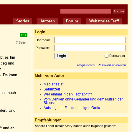
Stories
Autoren
Forum
Webstories Treff
Login
289
Username:
7 Seiten
Passwort:
Permanent
bt es hin
stieg und
Registrieren
·
Passwort anfordern
n
n. Da kann
Mehr vom Autor
Mediensalat
Saturnzeit
falls noch
Wer einmal in den Fettnapf tritt
Vom Denken ohne Geländer und dem Nutzen der
Skepsis
Aufstieg und Fall der heiligen Greta
nden. Und
Empfehlungen
Andere Leser dieser Story haben auch folgende gelesen:
ft und an