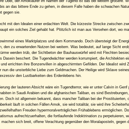
e Übel, der Amokläufer im Namen der Tugend ist das bei weitem größere. We
n bis an das bittere Ende zu gehen, in diesem Falle haben die schwachen Nat
ht gegen sie.
hlecht mit den Idealen einer erdachten Welt. Die kürzeste Strecke zwischen z
upt ein solches Ziel gehabt hat. Plötzlich ist man aus Versehen dort, wo ma
ewimmel eines Marktplatzes und dem Kommando. Doch übersteigt der Energ
, den zu erwartenden Nutzen bei weitem. Was bedeutet, auf lange Sicht erobe
ürme werden trüb, der Sichtbeton der Bauhauswürfel wird mit Flechten besied
iges Dasein beschert. Die Tugendwächter werden korrumpiert, die Architekten ei
nd errichten ihre Bonzenvillen in abgeschirmten Gefilden. Der Idealist wird Z
 nun die unsterbliche Liebe zum Geldmachen. Der Heilige wird Sklave seine
 exzessiv den Lustbarkeiten des Erdenlebens hin.
rung der lauteren Absicht wäre ein Tugendterror, wie er unter Calvin in Genf p
biten in Saudi Arabien und die afghanischen Taliban, es sind Bestrebungen,
 Doch ist allgemein bekannt, dass mancher Taliban bei der Prostituierten, d
keit läuft in solchen Fällen Amok, sie wird totalitär, sie wird ihre Scheiterh
die zweifelhaften Freuden hypermoralverträglichen Frühablebens ermöglichen. D
atismus aufrechtzuerhalten, die fortlaufende Indoktrination zu perpetuieren, 
s machen sich breit, offene Verachtung gegenüber den Moralaposteln, gegen d