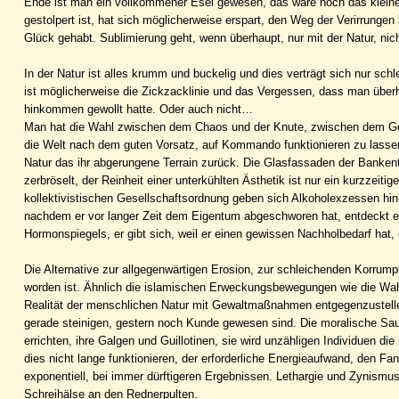
Ende ist man ein vollkommener Esel gewesen, das wäre noch das kleiner
gestolpert ist, hat sich möglicherweise erspart, den Weg der Verirrunge
Glück gehabt. Sublimierung geht, wenn überhaupt, nur mit der Natur, nic
In der Natur ist alles krumm und buckelig und dies verträgt sich nur sc
ist möglicherweise die Zickzacklinie und das Vergessen, dass man überha
hinkommen gewollt hatte. Oder auch nicht…
Man hat die Wahl zwischen dem Chaos und der Knute, zwischen dem G
die Welt nach dem guten Vorsatz, auf Kommando funktionieren zu lassen
Natur das ihr abgerungene Terrain zurück. Die Glasfassaden der Bankent
zerbröselt, der Reinheit einer unterkühlten Ästhetik ist nur ein kurzzeit
kollektivistischen Gesellschaftsordnung geben sich Alkoholexzessen hin u
nachdem er vor langer Zeit dem Eigentum abgeschworen hat, entdeckt er
Hormonspiegels, er gibt sich, weil er einen gewissen Nachholbedarf hat,
Die Alternative zur allgegenwärtigen Erosion, zur schleichenden Korrumpie
worden ist. Ähnlich die islamischen Erweckungsbewegungen wie die Waha
Realität der menschlichen Natur mit Gewaltmaßnahmen entgegenzustellen.
gerade steinigen, gestern noch Kunde gewesen sind. Die moralische Sauber
errichten, ihre Galgen und Guillotinen, sie wird unzähligen Individuen 
dies nicht lange funktionieren, der erforderliche Energieaufwand, den Fan
exponentiell, bei immer dürftigeren Ergebnissen. Lethargie und Zynismu
Schreihälse an den Rednerpulten.