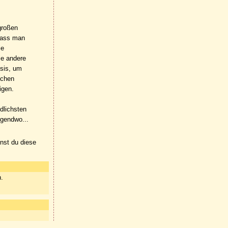
großen
 dass man
ie
die andere
osis, um
schen
igen.
dlichsten
rgendwo...
nnst du diese
n.