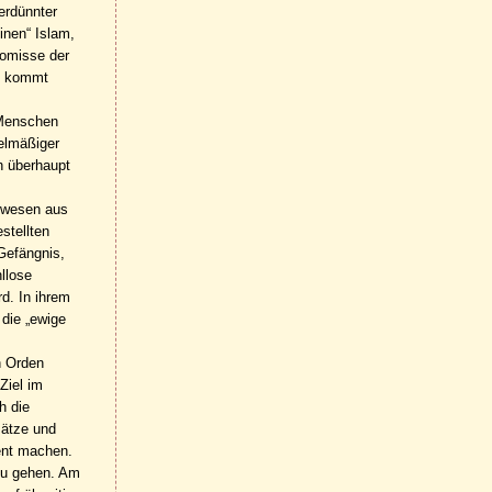
erdünnter
inen“ Islam,
romisse der
Es kommt
n Menschen
telmäßiger
ch überhaupt
nwesen aus
stellten
 Gefängnis,
hllose
rd. In ihrem
die „ewige
n Orden
Ziel im
h die
sätze und
lent machen.
 zu gehen. Am