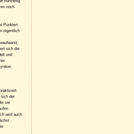
r frühzeitig
uren noch
wei Punkten
n eigentlich
ieaufwand,
rt sich die
elt und
ner
yniker,
s
raktiziert
 sich der
ie sie
aufen
och wird auch
wächst
ie