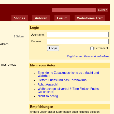
Stories
Autoren
Forum
Webstories Treff
Login
Username:
1 Seiten
Passwort:
eltern.
Permanent
Registrieren
·
Passwort anfordern
r mal etwas
Mehr vom Autor
Eine kleine Zusatzgeschichte zu : Macht und
Wahrheit
Fletsch Fuchs und das Coronavirus
Ach....Aaaach!
Weihnachten ist vorbei ! (Eine Fletsch Fuchs
Geschichte)
Nicht so richtig
Empfehlungen
Andere Leser dieser Story haben auch folgende gelesen: