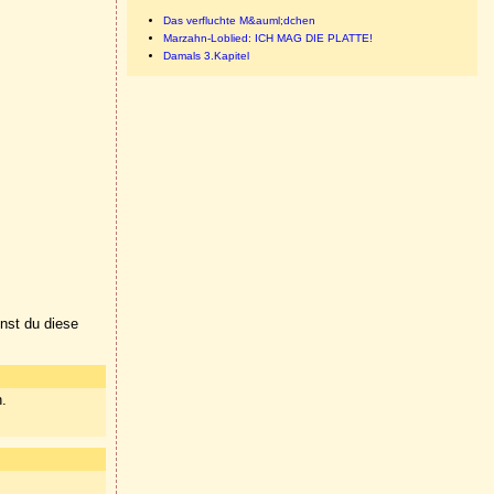
Das verfluchte M&auml;dchen
Marzahn-Loblied: ICH MAG DIE PLATTE!
Damals 3.Kapitel
nnst du diese
n.