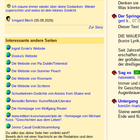
Denken sie 
Ich staune immer wieder über deine Gedanken. Wieder
Was könnte 
superschön und weise ist dein kleines Gedicht.
Der Spring
Irmgard Blech
(05.08.2026)
gert k.
, 07.
Dieser Text
Zur Story
DIE MAUE
Interessante andere Seiten
(kurze Lyri
Ingrid Grote's Website
Seit Jahrze
erschaffen 
Doska's Website
der großdeu
Die Website von Pia Dublin/Tintentod
der dreißige
Die Website von Summer Peach
Sag es
30
naseweis
, 
Die Website von Rosmarin
Immer und i
Die Website von Scrittore
Ihr Gesicht
Augenbrauen
Schuettelreim-Gedichte von Aristos from Shake-end
Untergang
Benedikt Behnke: Kunst/Musik/Literatur
kerstin mar
Die Homepage von Wolfgang Reuter
Steine werde
www.edition-kussmanuskripte.de - Homepage von Michael
Erde wird fl
Kuss: "Geschichten aus dem Leben".
Jenno Casali Gedichtsammlung
Du willst das deine Seite hier verlinkt wird?
Bewirb dich mit einer Nachricht an die Redaktion und dem