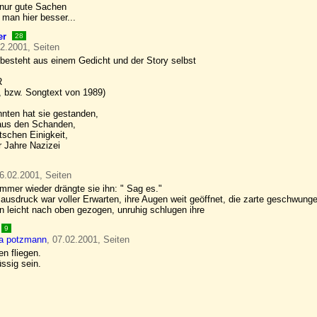
nur gute Sachen
man hier besser...
er
28
02.2001, Seiten
 besteht aus einem Gedicht und der Story selbst
R
k, bzw. Songtext von 1989)
hnten hat sie gestanden,
aus den Schanden,
tschen Einigkeit,
r Jahre Nazizei
06.02.2001, Seiten
mmer wieder drängte sie ihn: " Sag es."
sausdruck war voller Erwarten, ihre Augen weit geöffnet, die zarte geschwung
 leicht nach oben gezogen, unruhig schlugen ihre
9
ia potzmann
, 07.02.2001, Seiten
n fliegen.
üssig sein.