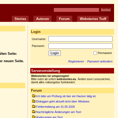
Stories
Autoren
Forum
Webstories Treff
Login
Username:
Passwort:
Permanent
lten Seite:
er neuen Seite.
Registrieren
·
Passwort anfordern
Serverumstellung
Webstories ist umgezogen!
Bitte nutzt ab sofort
webstories.eu
. Ändert eure Lesezeichen,
damit alles reibungslos funktioniert.
Forum
Ich bitte um Prüfung ob hier ein Hacker tätig ist.
Einloggen geht aktuell nicht über Windows
Fehlermeldung am 31.05.2026
Nachträgliche Änderungen am Text
Änderungen am Text