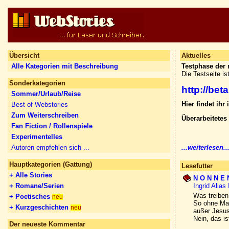
Übersicht
Aktuelles
Alle Kategorien mit Beschreibung
Testphase der 
Die Testseite is
Sonderkategorien
http://bet
Sommer/Urlaub/Reise
Hier findet ih
Best of Webstories
Zum Weiterschreiben
Überarbeitetes 
Fan Fiction / Rollenspiele
Experimentelles
Autoren empfehlen sich ...
...weiterlesen..
Hauptkategorien (Gattung)
Lesefutter
+ Alle Stories
N O N N E N 
+ Romane/Serien
Ingrid Alias 
Was treiben
+ Poetisches
neu
So ohne Ma
+ Kurzgeschichten
neu
außer Jesus
Nein, das is
Der neueste Kommentar