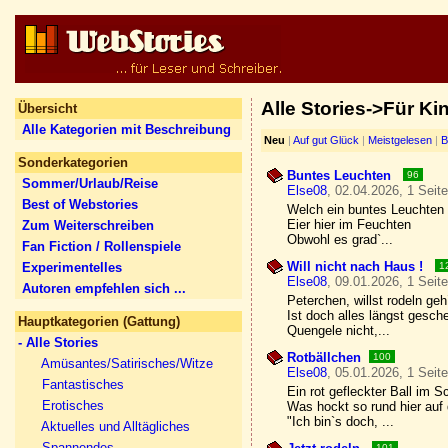
Alle Stories->Für Ki
Übersicht
Alle Kategorien mit Beschreibung
Neu
|
Auf gut Glück
|
Meistgelesen
|
B
Sonderkategorien
Buntes Leuchten
96
Sommer/Urlaub/Reise
Else08
, 02.04.2026, 1 Seit
Best of Webstories
Welch ein buntes Leuchten
Eier hier im Feuchten
Zum Weiterschreiben
Obwohl es grad`...
Fan Fiction / Rollenspiele
Will nicht nach Haus !
Experimentelles
1
Else08
, 09.01.2026, 1 Seit
Autoren empfehlen sich ...
Peterchen, willst rodeln geh
Ist doch alles längst gesch
Hauptkategorien (Gattung)
Quengele nicht,...
- Alle Stories
Rotbällchen
100
Amüsantes/Satirisches/Witze
Else08
, 05.01.2026, 1 Seit
Fantastisches
Ein rot gefleckter Ball im 
Erotisches
Was hockt so rund hier auf
"Ich bin`s doch, ...
Aktuelles und Alltägliches
Spannendes
101