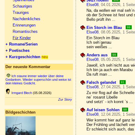
Jetzt rodeln
Else08
, 04.01.2026, 1 Seit
Schauriges
Na, da wollen wir mal seh`n
Trauriges
ob der Schnee ist fest und
Nachdenkliches
Bello prüft ihn ...
Erinnerungen
Ein Storch im Blau
99
Romantisches
Else08
, 08.05.2025, 1 Seit
Für Kinder
Ein Storch im Blau
Ich seh`genau
+ Romane/Serien
sein weißes ...
+ Poetisches
Anders aus
99
+ Kurzgeschichten
neu
Else08
, 05.05.2025, 1 Seit
Jawoll, ich seh`nicht aus wi
Der neueste Kommentar
Ich bin ja auch ein Marabu
Da ruft man ...
Ich staune immer wieder über deine
Gedanken. Wieder superschön und weise ist
Falsch gelandet
91
dein kleines Gedicht.
Else08
, 27.04.2025, 1 Seit
Zu mir flog auf die Schnelle
Irmgard Blech
(05.08.2026)
ne` rosarot Libelle
Zur Story
und setzt` - ich konnt `s ...
Auf leisen Sohlen
98
Bildgeschichten
Else08
, 12.04.2025, 1 Seit
Wer kommt hier auf ganz le
Der Frühling und lächelt ver
Er schleicht sich auch, das 