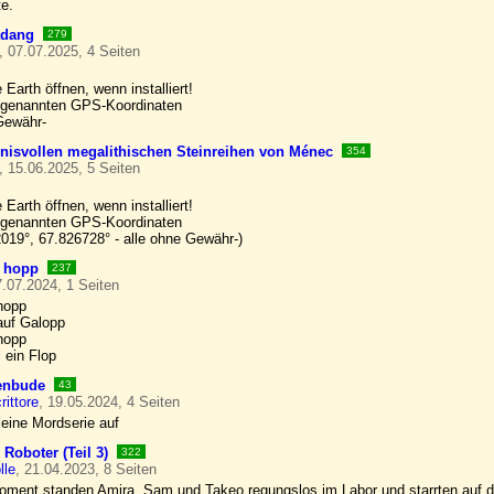
te.
dang
279
, 07.07.2025, 4 Seiten
 Earth öffnen, wenn installiert!
 genannten GPS-Koordinaten
 Gewähr-
nisvollen megalithischen Steinreihen von Ménec
354
, 15.06.2025, 5 Seiten
 Earth öffnen, wenn installiert!
 genannten GPS-Koordinaten
2019°, 67.826728° - alle ohne Gewähr-)
 hopp
237
7.07.2024, 1 Seiten
hopp
auf Galopp
hopp
 ein Flop
tenbude
43
ittore
, 19.05.2024, 4 Seiten
 eine Mordserie auf
- Roboter (Teil 3)
322
lle
, 21.04.2023, 8 Seiten
oment standen Amira, Sam und Takeo regungslos im Labor und starrten auf de