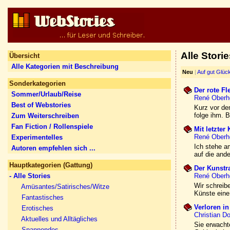
Alle Stor
Übersicht
Alle Kategorien mit Beschreibung
Neu
|
Auf gut Glüc
Sonderkategorien
Der rote Fl
Sommer/Urlaub/Reise
René Oberh
Best of Webstories
Kurz vor de
folge ihm. 
Zum Weiterschreiben
Fan Fiction / Rollenspiele
Mit letzter 
René Oberh
Experimentelles
Ich stehe a
Autoren empfehlen sich ...
auf die and
Hauptkategorien (Gattung)
Der Kunstr
- Alle Stories
René Oberh
Wir schreib
Amüsantes/Satirisches/Witze
Künste eine
Fantastisches
Verloren in
Erotisches
Christian Do
Aktuelles und Alltägliches
Sie erwachte
Spannendes