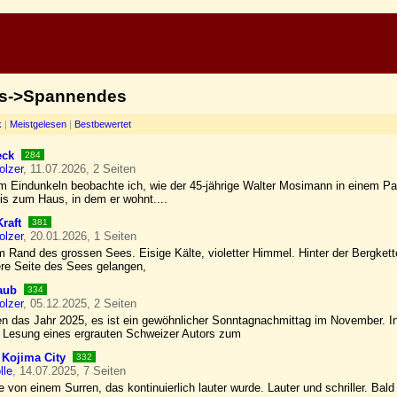
ies->Spannendes
k
|
Meistgelesen
|
Bestbewertet
eck
284
olzer
, 11.07.2026, 2 Seiten
m Eindunkeln beobachte ich, wie der 45-jährige Walter Mosimann in einem Park
Bis zum Haus, in dem er wohnt....
Kraft
381
olzer
, 20.01.2026, 1 Seiten
m Rand des grossen Sees. Eisige Kälte, violetter Himmel. Hinter der Bergke
ere Seite des Sees gelangen,
aub
334
olzer
, 05.12.2025, 2 Seiten
en das Jahr 2025, es ist ein gewöhnlicher Sonntagnachmittag im November. I
 Lesung eines ergrauten Schweizer Autors zum
 Kojima City
332
lle
, 14.07.2025, 7 Seiten
 von einem Surren, das kontinuierlich lauter wurde. Lauter und schriller. Bald 