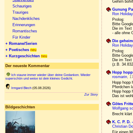
Gehirn bohr
Schauriges
Gunung Pa
Trauriges
Ron Holiday
Nachdenkliches
Prolog:
Bitte Google
Erinnerungen
Die im Text
Romantisches
- alle ohne
Für Kinder
Die geheim
+ Romane/Serien
Ron Holiday
+ Poetisches
neu
Prolog:
Bitte Google
+ Kurzgeschichten
neu
Die im Text
(z.B. 34.83
Der neueste Kommentar
Hopp hopp
Ich staune immer wieder über deine Gedanken. Wieder
rosmarin
, 1
superschön und weise ist dein kleines Gedicht.
Hopp hopp 
Pferdchen l
Irmgard Blech
(05.08.2026)
Hopp hopp 
Zur Story
Das ist wohl
Götes Frit
Bildgeschichten
Wolfgang scr
Brecht klärt
K. C. P. D. 
Christian Do
Für einen M